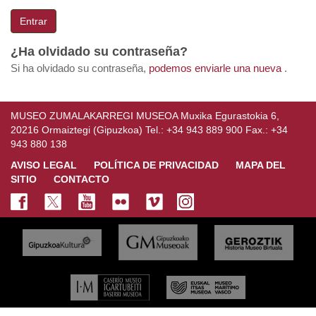
Entrar
¿Ha olvidado su contraseña?
Si ha olvidado su contraseña,
podemos enviarle una nueva
.
MUSEO ZUMALAKARREGI MUSEOA Muxika Egurastokia 6,
20216 Ormaiztegi (Gipuzkoa) Tel.: +34 943 889 900 Fax.: +34
943 880 138
AVISO LEGAL
POLÍTICA DE PRIVACIDAD
MAPA DEL
SITIO
CONTACTO