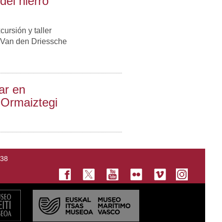
el hierro"
rsión y taller
n Van den Driessche
ar en
 Ormaiztegi
138