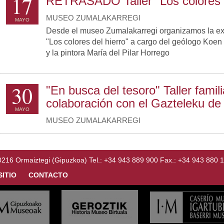
17
RETRASADO Taller "Los colores d
MUSEO ZUMALAKARREGI
MAYO
Desde el museo Zumalakarregi organizamos la excu
"Los colores del hierro" a cargo del geólogo Koe
y la pintora María del Pilar Horrego
30
"En busca del tesoro" Taller famili
colaboración con el Gazteleku de
MAYO
MUSEO ZUMALAKARREGI
Ormaiztegi (Gipuzkoa) Tel.: +34 943 889 900 Fax.: +34 943 880 
SITIO
CONTACTO