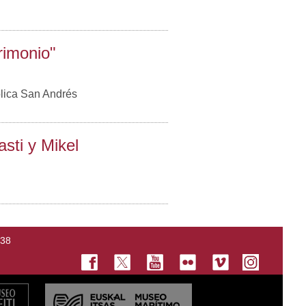
rimonio"
blica San Andrés
sti y Mikel
138