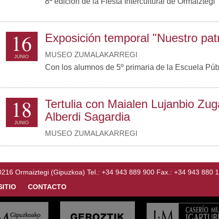
8ª edición de la Fiesta Intercultural de Ormaiztegi
16
Exposición temporal "Nuestro pat
MUSEO ZUMALAKARREGI
JUNIO
Con los alumnos de 5º primaria de la Escuela Pú
18
Tertulia con Maialen Lujanbio Zuga
Alberdi Sagardia
JUNIO
MUSEO ZUMALAKARREGI
Ormaiztegi (Gipuzkoa) Tel.: +34 943 889 900 Fax.: +34 943 880 
SITIO
CONTACTO