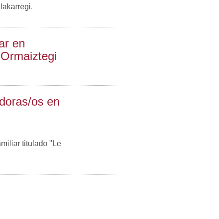
akarregi.
ar en
 Ormaiztegi
adoras/os en
iliar titulado "Le