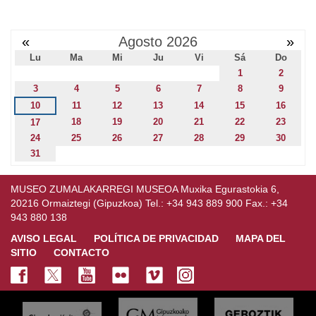
«
Agosto 2026
»
Lu
Ma
Mi
Ju
Vi
Sá
Do
1
2
3
4
5
6
7
8
9
10
11
12
13
14
15
16
18
19
20
21
22
23
17
24
25
26
27
28
29
30
31
MUSEO ZUMALAKARREGI MUSEOA Muxika Egurastokia 6,
20216 Ormaiztegi (Gipuzkoa) Tel.: +34 943 889 900 Fax.: +34
943 880 138
AVISO LEGAL
POLÍTICA DE PRIVACIDAD
MAPA DEL
SITIO
CONTACTO