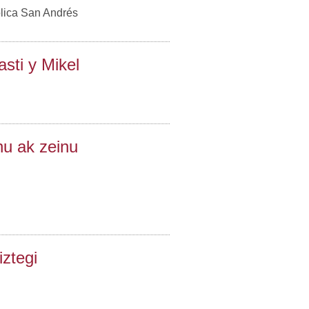
blica San Andrés
sti y Mikel
nu ak zeinu
.
iztegi