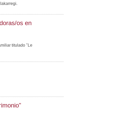
akarregi.
adoras/os en
iliar titulado "Le
rimonio"