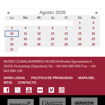
«
Agosto 2026
»
Lu
Ma
Mi
Ju
Vi
Sá
Do
1
2
3
4
5
6
7
8
9
10
11
12
13
14
15
16
18
19
20
21
22
23
17
24
25
26
27
28
29
30
31
MUSEO ZUMALAKARREGI MUSEOA Muxika Egurastokia 6,
20216 Ormaiztegi (Gipuzkoa) Tel.: +34 943 889 900 Fax.: +34
943 880 138
AVISO LEGAL
POLÍTICA DE PRIVACIDAD
MAPA DEL
SITIO
CONTACTO