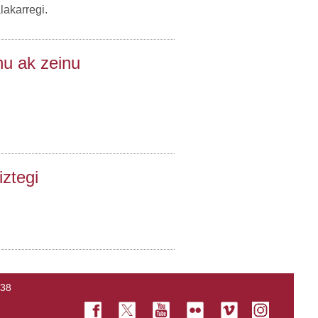
akarregi.
nu ak zeinu
.
iztegi
138