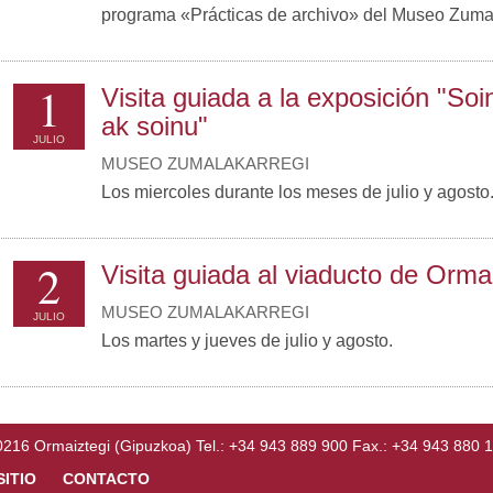
programa «Prácticas de archivo» del Museo Zumal
1
Visita guiada a la exposición "Soi
ak soinu"
JULIO
MUSEO ZUMALAKARREGI
Los miercoles durante los meses de julio y agosto
2
Visita guiada al viaducto de Orma
MUSEO ZUMALAKARREGI
JULIO
Los martes y jueves de julio y agosto.
Ormaiztegi (Gipuzkoa) Tel.: +34 943 889 900 Fax.: +34 943 880 
SITIO
CONTACTO