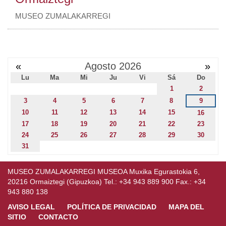
MUSEO ZUMALAKARREGI
«
Agosto 2026
»
Lu
Ma
Mi
Ju
Vi
Sá
Do
1
2
3
4
5
6
7
8
9
10
11
12
13
14
15
16
17
18
19
20
21
22
23
24
25
26
27
28
29
30
31
MUSEO ZUMALAKARREGI MUSEOA Muxika Egurastokia 6,
20216 Ormaiztegi (Gipuzkoa) Tel.: +34 943 889 900 Fax.: +34
943 880 138
AVISO LEGAL
POLÍTICA DE PRIVACIDAD
MAPA DEL
SITIO
CONTACTO