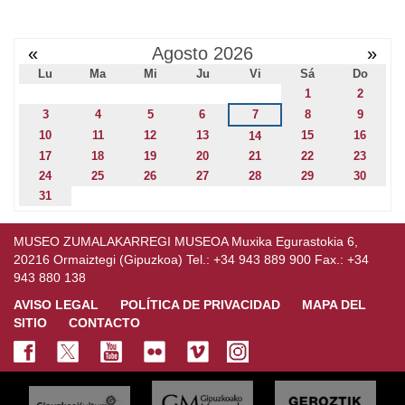
«
Agosto 2026
»
Lu
Ma
Mi
Ju
Vi
Sá
Do
1
2
3
4
5
6
7
8
9
10
11
12
13
15
16
14
17
18
19
20
21
22
23
24
25
26
27
28
29
30
31
MUSEO ZUMALAKARREGI MUSEOA Muxika Egurastokia 6,
20216 Ormaiztegi (Gipuzkoa) Tel.: +34 943 889 900 Fax.: +34
943 880 138
AVISO LEGAL
POLÍTICA DE PRIVACIDAD
MAPA DEL
SITIO
CONTACTO