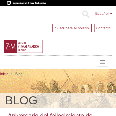
Español
Suscríbete al boletín
Contacto
Toggle
navigat
Inicio
Blog
BLOG
Aniversario del fallecimiento de