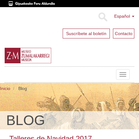
Español
Suscríbete al boletín
Contacto
Toggle
navigat
Inicio
Blog
BLOG
Talleres de Navidad 2017