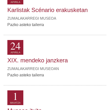
APIRILA
Karlistak Scénario erakusketan
ZUMALAKARREGI MUSEOA
Pazko asteko tailerra
24
APIRILA
XIX. mendeko janzkera
ZUMALAKARREGI MUSEOAN
Pazko asteko tailerra
1
MAIATZA