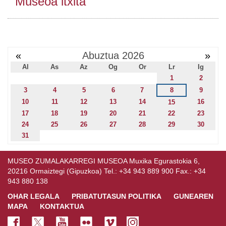
Museoa itxita
«
Abuztua 2026
»
Al
As
Az
Og
Or
Lr
Ig
1
2
3
4
5
6
7
8
9
10
11
12
13
14
16
15
17
18
19
20
21
22
23
24
25
26
27
28
29
30
31
MUSEO ZUMALAKARREGI MUSEOA Muxika Egurastokia 6,
20216 Ormaiztegi (Gipuzkoa) Tel.: +34 943 889 900 Fax.: +34
943 880 138
OHAR LEGALA
PRIBATUTASUN POLITIKA
GUNEAREN
MAPA
KONTAKTUA