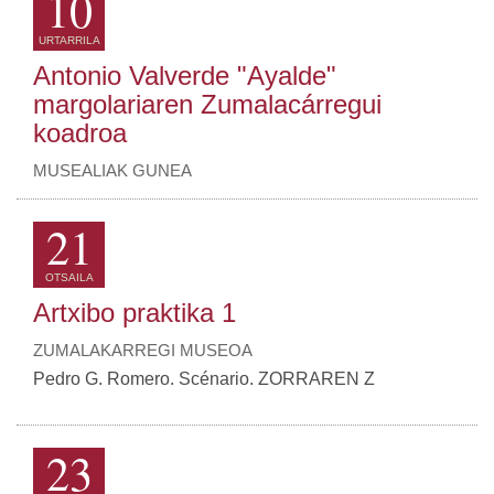
10
URTARRILA
Antonio Valverde "Ayalde"
margolariaren Zumalacárregui
koadroa
MUSEALIAK GUNEA
21
OTSAILA
Artxibo praktika 1
ZUMALAKARREGI MUSEOA
Pedro G. Romero. Scénario. ZORRAREN Z
23