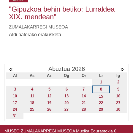
"Gipuzkoa behin betiko: Lurraldea
XIX. mendean"
ZUMALAKARREGI MUSEOA
Aldi baterako erakusketa
«
Abuztua 2026
»
Al
As
Az
Og
Or
Lr
Ig
1
2
3
4
5
6
7
8
9
10
11
12
13
14
16
15
17
18
19
20
21
22
23
24
25
26
27
28
29
30
31
MUSEO ZUMALAKARREGI MUSEOA Muxika Egurastokia 6,