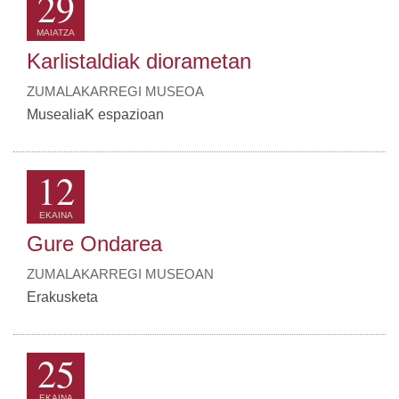
29
MAIATZA
Karlistaldiak diorametan
ZUMALAKARREGI MUSEOA
MusealiaK espazioan
12
EKAINA
Gure Ondarea
ZUMALAKARREGI MUSEOAN
Erakusketa
25
EKAINA