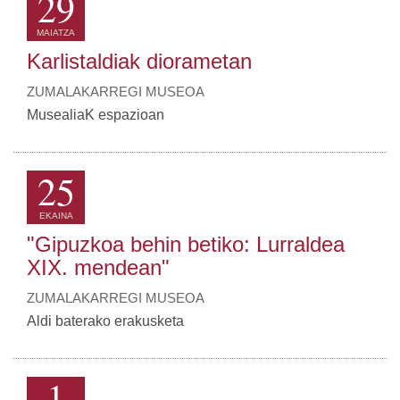
29
MAIATZA
Karlistaldiak diorametan
ZUMALAKARREGI MUSEOA
MusealiaK espazioan
25
EKAINA
"Gipuzkoa behin betiko: Lurraldea
XIX. mendean"
ZUMALAKARREGI MUSEOA
Aldi baterako erakusketa
1