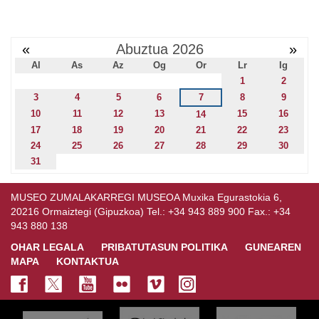
«
Abuztua 2026
»
Al
As
Az
Og
Or
Lr
Ig
1
2
3
4
5
6
7
8
9
10
11
12
13
15
16
14
17
18
19
20
21
22
23
24
25
26
27
28
29
30
31
MUSEO ZUMALAKARREGI MUSEOA Muxika Egurastokia 6,
20216 Ormaiztegi (Gipuzkoa) Tel.: +34 943 889 900 Fax.: +34
943 880 138
OHAR LEGALA
PRIBATUTASUN POLITIKA
GUNEAREN
MAPA
KONTAKTUA