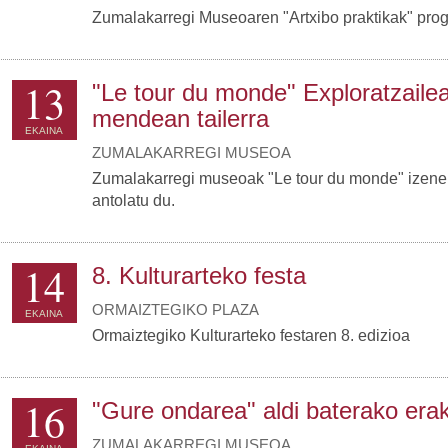
Zumalakarregi Museoaren "Artxibo praktikak" pro
13
"Le tour du monde" Exploratzaile
mendean tailerra
EKAINA
ZUMALAKARREGI MUSEOA
Zumalakarregi museoak "Le tour du monde" izeneko
antolatu du.
14
8. Kulturarteko festa
ORMAIZTEGIKO PLAZA
EKAINA
Ormaiztegiko Kulturarteko festaren 8. edizioa
16
"Gure ondarea" aldi baterako era
ZUMALAKARREGI MUSEOA