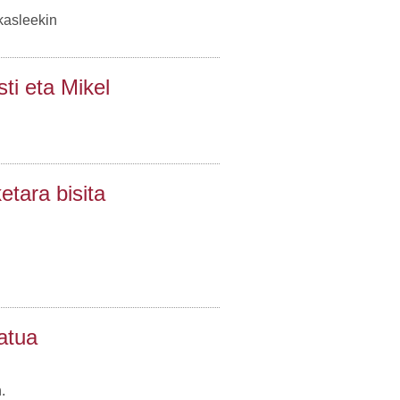
kasleekin
ti eta Mikel
etara bisita
atua
.