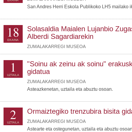
EKAINA
San Andres Herri Eskola Publikoko LH5 mailako i
18
Solasaldia Maialen Lujanbio Zugas
Alberdi Sagardiarekin
EKAINA
ZUMALAKARREGI MUSEOA
1
"Soinu ak zeinu ak soinu" erakusk
gidatua
UZTAILA
ZUMALAKARREGI MUSEOA
Asteazkenetan, uztaila eta abuztu osoan.
2
Ormaiztegiko trenzubira bisita gid
ZUMALAKARREGI MUSEOA
UZTAILA
Astearte eta ostegunetan, uztaila eta abuztu osoan