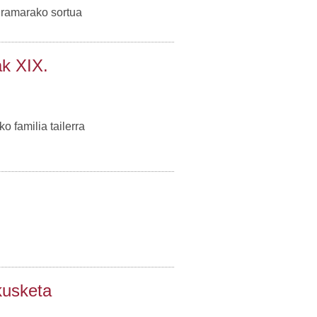
gramarako sortua
ak XIX.
 familia tailerra
kusketa