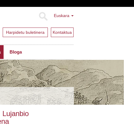
Euskara
Harpidetu buletinera
Kontaktua
a
Bloga
 Lujanbio
ena