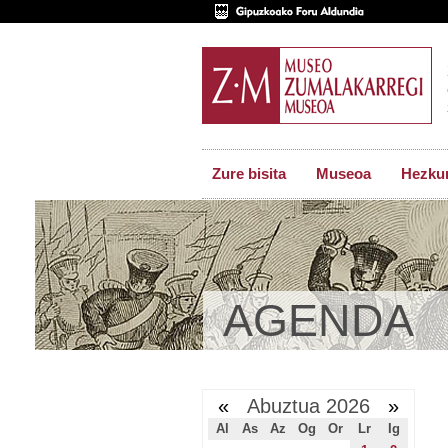
Zure bisita
Museoa
Hezkun
AGENDA
«
Abuztua 2026
»
Al
As
Az
Og
Or
Lr
Ig