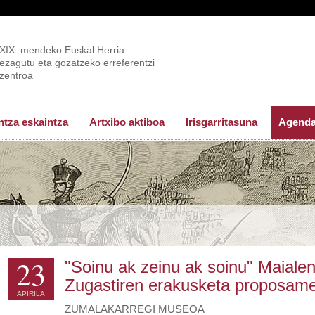
XIX. mendeko Euskal Herria
ezagutu eta gozatzeko erreferentzi
zentroa
tza eskaintza
Artxibo aktiboa
Irisgarritasuna
Agend
23
"Soinu ak zeinu ak soinu" Maialen
Zugastiren erakusketa proposam
APIRILA
ZUMALAKARREGI MUSEOA