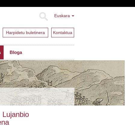
Euskara
Harpidetu buletinera
Kontaktua
a
Bloga
 Lujanbio
ena