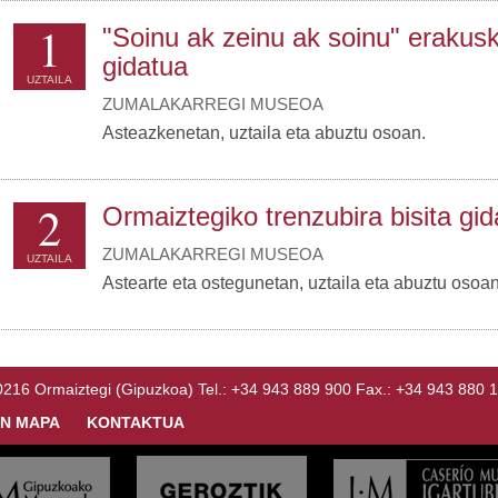
1
"Soinu ak zeinu ak soinu" erakusk
gidatua
UZTAILA
ZUMALAKARREGI MUSEOA
Asteazkenetan, uztaila eta abuztu osoan.
2
Ormaiztegiko trenzubira bisita gid
ZUMALAKARREGI MUSEOA
UZTAILA
Astearte eta ostegunetan, uztaila eta abuztu osoan
Ormaiztegi (Gipuzkoa) Tel.: +34 943 889 900 Fax.: +34 943 880 
N MAPA
KONTAKTUA