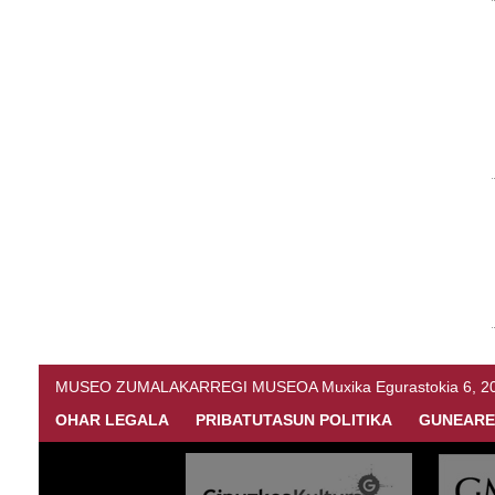
MUSEO ZUMALAKARREGI MUSEOA Muxika Egurastokia 6, 20216 
OHAR LEGALA
PRIBATUTASUN POLITIKA
GUNEARE