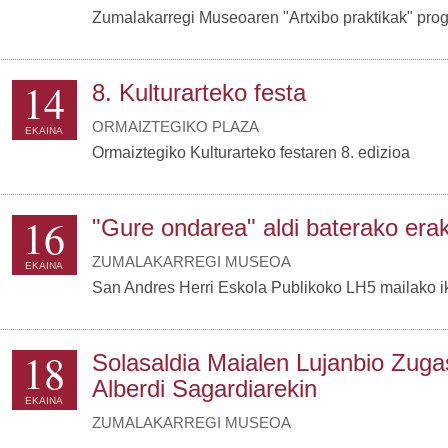
Zumalakarregi Museoaren "Artxibo praktikak" pro
14
8. Kulturarteko festa
ORMAIZTEGIKO PLAZA
EKAINA
Ormaiztegiko Kulturarteko festaren 8. edizioa
16
"Gure ondarea" aldi baterako era
ZUMALAKARREGI MUSEOA
EKAINA
San Andres Herri Eskola Publikoko LH5 mailako i
18
Solasaldia Maialen Lujanbio Zugas
Alberdi Sagardiarekin
EKAINA
ZUMALAKARREGI MUSEOA