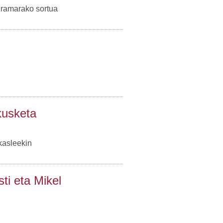
gramarako sortua
kusketa
kasleekin
ti eta Mikel