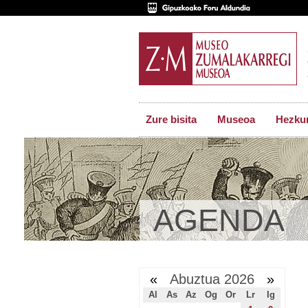
Zure bisita
Museoa
Hezkun
AGENDA
«
Abuztua 2026
»
Al
As
Az
Og
Or
Lr
Ig