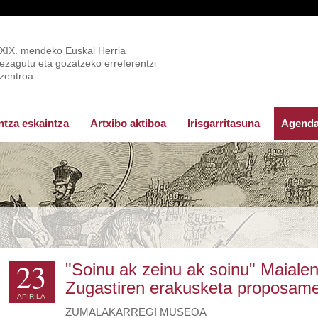
XIX. mendeko Euskal Herria
ezagutu eta gozatzeko erreferentzi
zentroa
tza eskaintza
Artxibo aktiboa
Irisgarritasuna
Agend
23
"Soinu ak zeinu ak soinu" Maialen
Zugastiren erakusketa proposam
APIRILA
ZUMALAKARREGI MUSEOA