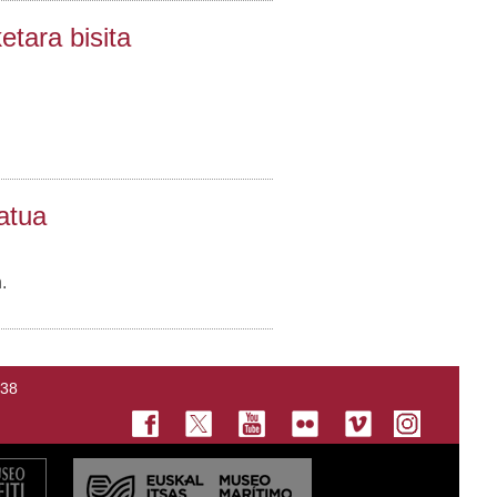
etara bisita
atua
.
138