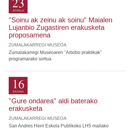
23
APIRILA
"Soinu ak zeinu ak soinu" Maialen
Lujanbio Zugastiren erakusketa
proposamena
ZUMALAKARREGI MUSEOA
Zumalakarregi Museoaren "Artxibo praktikak"
programarako sortua
16
EKAINA
"Gure ondarea" aldi baterako
erakusketa
ZUMALAKARREGI MUSEOA
San Andres Herri Eskola Publikoko LH5 mailako