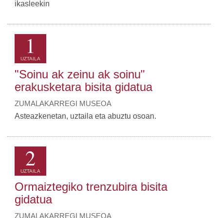
ikasleekin
1
UZTAILA
"Soinu ak zeinu ak soinu"
erakusketara bisita gidatua
ZUMALAKARREGI MUSEOA
Asteazkenetan, uztaila eta abuztu osoan.
2
UZTAILA
Ormaiztegiko trenzubira bisita
gidatua
ZUMALAKARREGI MUSEOA