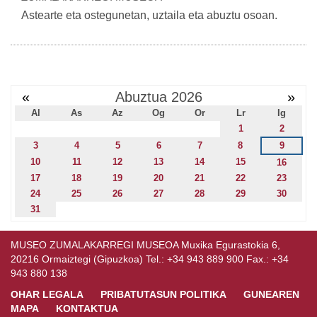
Astearte eta ostegunetan, uztaila eta abuztu osoan.
«
Abuztua 2026
»
Al
As
Az
Og
Or
Lr
Ig
1
2
3
4
5
6
7
8
9
10
11
12
13
14
15
16
17
18
19
20
21
22
23
24
25
26
27
28
29
30
31
MUSEO ZUMALAKARREGI MUSEOA Muxika Egurastokia 6,
20216 Ormaiztegi (Gipuzkoa) Tel.: +34 943 889 900 Fax.: +34
943 880 138
OHAR LEGALA
PRIBATUTASUN POLITIKA
GUNEAREN
MAPA
KONTAKTUA