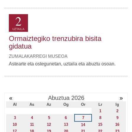
2
UZTAILA
Ormaiztegiko trenzubira bisita
gidatua
ZUMALAKARREGI MUSEOA
Astearte eta ostegunetan, uztaila eta abuztu osoan.
«
Abuztua 2026
»
Al
As
Az
Og
Or
Lr
Ig
1
2
3
4
5
6
7
8
9
10
11
12
13
15
16
14
17
18
19
20
21
22
23