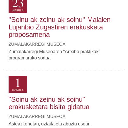
23
APIRILA
"Soinu ak zeinu ak soinu" Maialen
Lujanbio Zugastiren erakusketa
proposamena
ZUMALAKARREGI MUSEOA
Zumalakarregi Museoaren "Artxibo praktikak"
programarako sortua
1
UZTAILA
"Soinu ak zeinu ak soinu"
erakusketara bisita gidatua
ZUMALAKARREGI MUSEOA
Asteazkenetan, uztaila eta abuztu osoan.