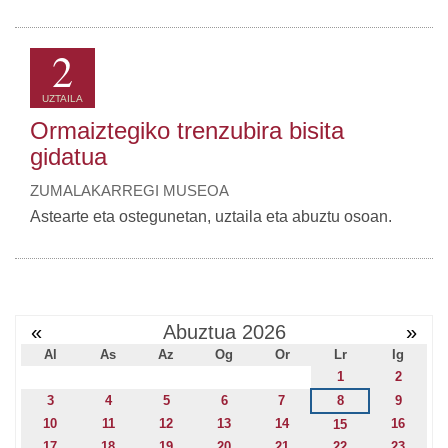
2
UZTAILA
Ormaiztegiko trenzubira bisita
gidatua
ZUMALAKARREGI MUSEOA
Astearte eta ostegunetan, uztaila eta abuztu osoan.
«
Abuztua 2026
»
Al
As
Az
Og
Or
Lr
Ig
1
2
3
4
5
6
7
8
9
10
11
12
13
14
16
15
17
18
19
20
21
22
23