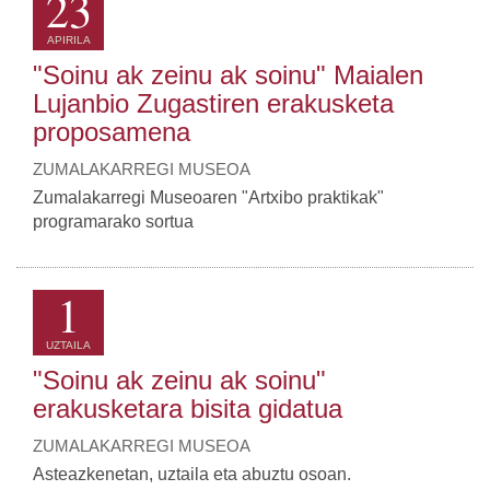
23
APIRILA
"Soinu ak zeinu ak soinu" Maialen
Lujanbio Zugastiren erakusketa
proposamena
ZUMALAKARREGI MUSEOA
Zumalakarregi Museoaren "Artxibo praktikak"
programarako sortua
1
UZTAILA
"Soinu ak zeinu ak soinu"
erakusketara bisita gidatua
ZUMALAKARREGI MUSEOA
Asteazkenetan, uztaila eta abuztu osoan.