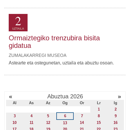
2
UZTAILA
Ormaiztegiko trenzubira bisita
gidatua
ZUMALAKARREGI MUSEOA
Astearte eta ostegunetan, uztaila eta abuztu osoan.
«
Abuztua 2026
»
Al
As
Az
Og
Or
Lr
Ig
1
2
3
4
5
6
7
8
9
10
11
12
14
15
16
13
17
18
19
20
21
22
23