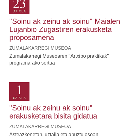
23
APIRILA
"Soinu ak zeinu ak soinu" Maialen
Lujanbio Zugastiren erakusketa
proposamena
ZUMALAKARREGI MUSEOA
Zumalakarregi Museoaren "Artxibo praktikak"
programarako sortua
1
UZTAILA
"Soinu ak zeinu ak soinu"
erakusketara bisita gidatua
ZUMALAKARREGI MUSEOA
Asteazkenetan, uztaila eta abuztu osoan.