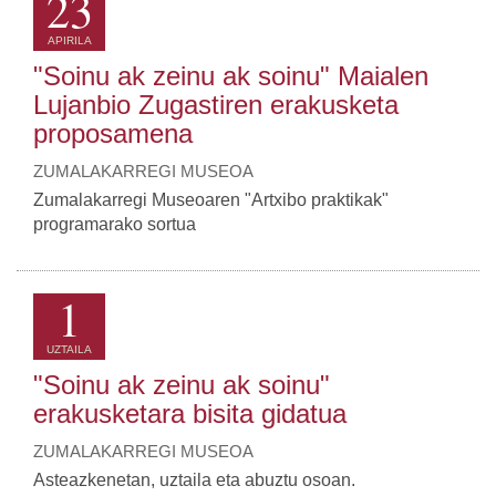
23
APIRILA
"Soinu ak zeinu ak soinu" Maialen
Lujanbio Zugastiren erakusketa
proposamena
ZUMALAKARREGI MUSEOA
Zumalakarregi Museoaren "Artxibo praktikak"
programarako sortua
1
UZTAILA
"Soinu ak zeinu ak soinu"
erakusketara bisita gidatua
ZUMALAKARREGI MUSEOA
Asteazkenetan, uztaila eta abuztu osoan.