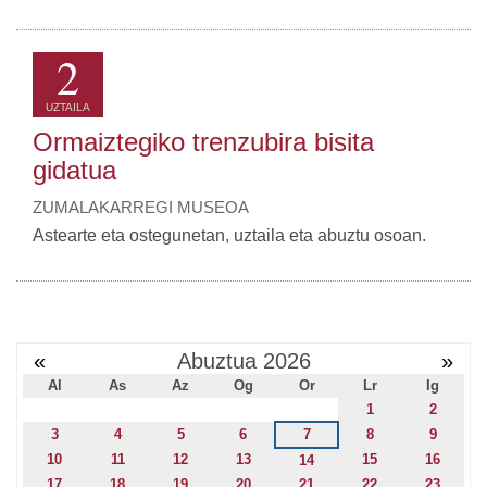
2
UZTAILA
Ormaiztegiko trenzubira bisita
gidatua
ZUMALAKARREGI MUSEOA
Astearte eta ostegunetan, uztaila eta abuztu osoan.
«
Abuztua 2026
»
Al
As
Az
Og
Or
Lr
Ig
1
2
3
4
5
6
7
8
9
10
11
12
13
15
16
14
17
18
19
20
21
22
23