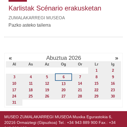
Karlistak Scénario erakusketan
ZUMALAKARREGI MUSEOA
Pazko asteko tailerra
«
Abuztua 2026
»
Al
As
Az
Og
Or
Lr
Ig
1
2
3
4
5
6
7
8
9
10
11
12
14
15
16
13
17
18
19
20
21
22
23
24
25
26
27
28
29
30
31
MUSEO ZUMALAKARREGI MUSEOA Muxika Egurastokia 6,
20216 Ormaiztegi (Gipuzkoa) Tel.: +34 943 889 900 Fax.: +34