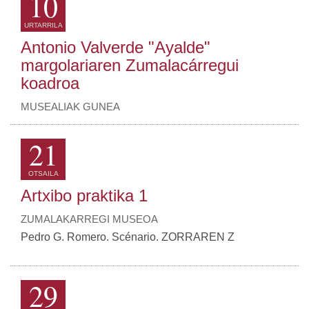
10
URTARRILA
Antonio Valverde "Ayalde"
margolariaren Zumalacárregui
koadroa
MUSEALIAK GUNEA
21
OTSAILA
Artxibo praktika 1
ZUMALAKARREGI MUSEOA
Pedro G. Romero. Scénario. ZORRAREN Z
29