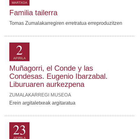
MARTXOA
Familia tailerra
Tomas Zumalakarregiren erretratua erreproduzitzen
2
APIRILA
Muñagorri, el Conde y las
Condesas. Eugenio Ibarzabal.
Liburuaren aurkezpena
ZUMALAKARREGI MUSEOA
Erein argitaletxeak argitaratua
23
APIRILA