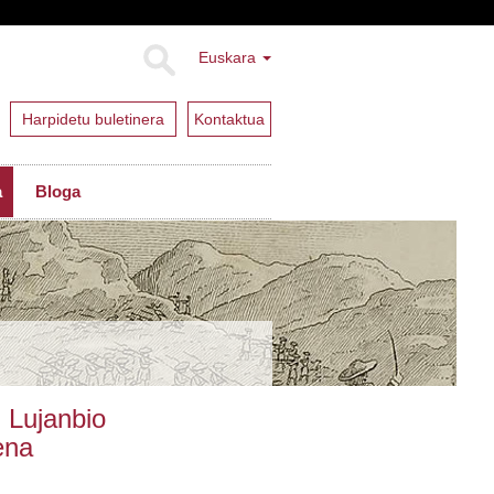
Euskara
Harpidetu buletinera
Kontaktua
a
Bloga
 Lujanbio
ena