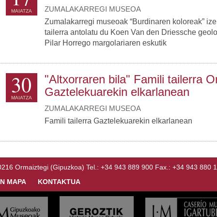
ZUMALAKARREGI MUSEOA
MAIATZA
Zumalakarregi museoak “Burdinaren koloreak” ize
tailerra antolatu du Koen Van den Driessche geolo
Pilar Horrego margolariaren eskutik
30
"Altxorraren bila" Famili tailerra 
Gaztelekuarekin elkarlanean
MAIATZA
ZUMALAKARREGI MUSEOA
Famili tailerra Gaztelekuarekin elkarlanean
Ormaiztegi (Gipuzkoa) Tel.: +34 943 889 900 Fax.: +34 943 880 
N MAPA
KONTAKTUA