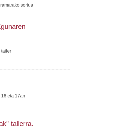
gramarako sortua
Egunaren
tailer
 16 eta 17an
" tailerra.