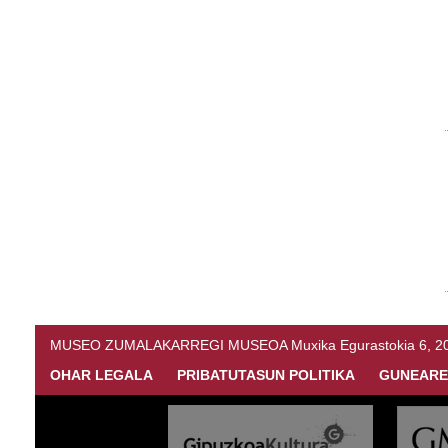
MUSEO ZUMALAKARREGI MUSEOA Muxika Egurastokia 6, 20216 
OHAR LEGALA
PRIBATUTASUN POLITIKA
GUNEARE