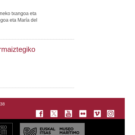
neko txangoa eta
goa eta María del
Ormaiztegiko
138