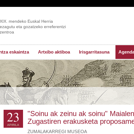
XIX. mendeko Euskal Herria
ezagutu eta gozatzeko erreferentzi
zentroa
tza eskaintza
Artxibo aktiboa
Irisgarritasuna
Agend
23
"Soinu ak zeinu ak soinu" Maialen
Zugastiren erakusketa proposam
APIRILA
ZUMALAKARREGI MUSEOA