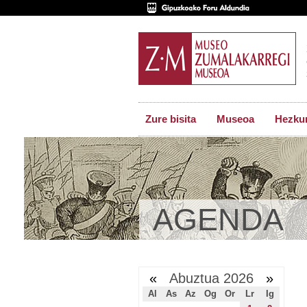
Zure bisita
Museoa
Hezkun
AGENDA
«
Abuztua 2026
»
Al
As
Az
Og
Or
Lr
Ig