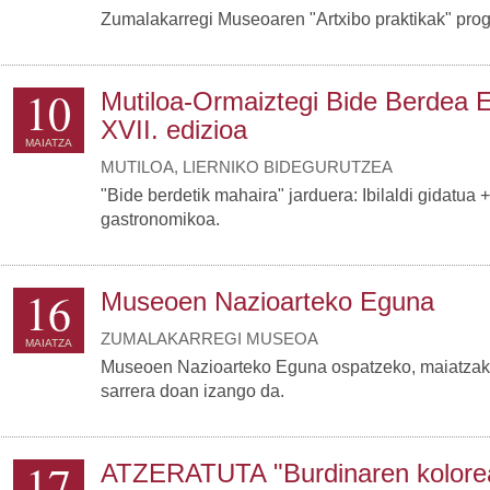
Zumalakarregi Museoaren "Artxibo praktikak" pro
10
Mutiloa-Ormaiztegi Bide Berdea 
XVII. edizioa
MAIATZA
MUTILOA, LIERNIKO BIDEGURUTZEA
"Bide berdetik mahaira" jarduera: Ibilaldi gidatua + 
gastronomikoa.
16
Museoen Nazioarteko Eguna
ZUMALAKARREGI MUSEOA
MAIATZA
Museoen Nazioarteko Eguna ospatzeko, maiatzak
sarrera doan izango da.
17
ATZERATUTA "Burdinaren koloreak