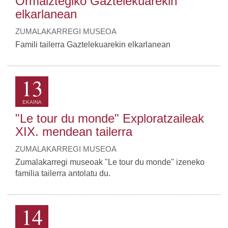
Ormaiztegiko Gaztelekuarekin
elkarlanean
ZUMALAKARREGI MUSEOA
Famili tailerra Gaztelekuarekin elkarlanean
13
EKAINA
"Le tour du monde" Exploratzaileak
XIX. mendean tailerra
ZUMALAKARREGI MUSEOA
Zumalakarregi museoak "Le tour du monde" izeneko
familia tailerra antolatu du.
14