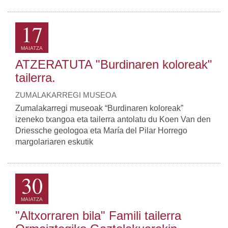
17
MAIATZA
ATZERATUTA "Burdinaren koloreak"
tailerra.
ZUMALAKARREGI MUSEOA
Zumalakarregi museoak “Burdinaren koloreak”
izeneko txangoa eta tailerra antolatu du Koen Van den
Driessche geologoa eta María del Pilar Horrego
margolariaren eskutik
30
MAIATZA
"Altxorraren bila" Famili tailerra