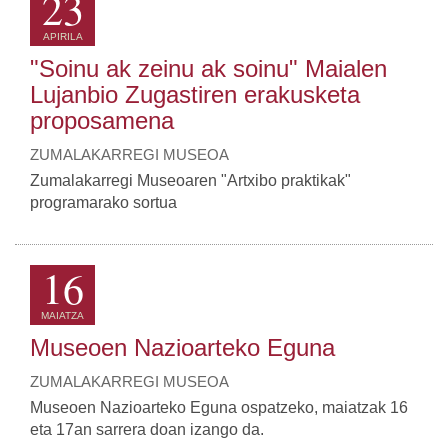
23
APIRILA
"Soinu ak zeinu ak soinu" Maialen
Lujanbio Zugastiren erakusketa
proposamena
ZUMALAKARREGI MUSEOA
Zumalakarregi Museoaren "Artxibo praktikak"
programarako sortua
16
MAIATZA
Museoen Nazioarteko Eguna
ZUMALAKARREGI MUSEOA
Museoen Nazioarteko Eguna ospatzeko, maiatzak 16
eta 17an sarrera doan izango da.