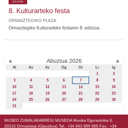
EKAINA
8. Kulturarteko festa
ORMAIZTEGIKO PLAZA
Ormaiztegiko Kulturarteko festaren 8. edizioa
«
Abuztua 2026
»
Al
As
Az
Og
Or
Lr
Ig
1
2
3
4
5
6
7
8
9
10
11
12
13
15
16
14
17
18
19
20
21
22
23
24
25
26
27
28
29
30
31
MUSEO ZUMALAKARREGI MUSEOA Muxika Egurastokia 6,
20216 Ormaiztegi (Gipuzkoa) Tel.: +34 943 889 900 Fax.: +34