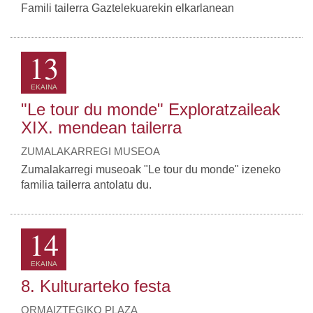
Famili tailerra Gaztelekuarekin elkarlanean
13
EKAINA
"Le tour du monde" Exploratzaileak
XIX. mendean tailerra
ZUMALAKARREGI MUSEOA
Zumalakarregi museoak "Le tour du monde" izeneko
familia tailerra antolatu du.
14
EKAINA
8. Kulturarteko festa
ORMAIZTEGIKO PLAZA