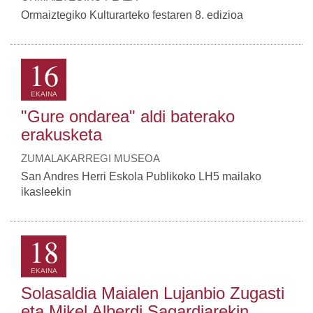
Ormaiztegiko Kulturarteko festaren 8. edizioa
16
EKAINA
"Gure ondarea" aldi baterako
erakusketa
ZUMALAKARREGI MUSEOA
San Andres Herri Eskola Publikoko LH5 mailako
ikasleekin
18
EKAINA
Solasaldia Maialen Lujanbio Zugasti
eta Mikel Alberdi Sagardiarekin