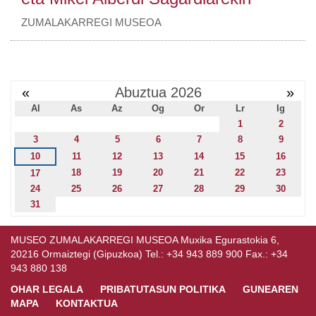
ZUMALAKARREGI MUSEOA
«
Abuztua 2026
»
Al
As
Az
Og
Or
Lr
Ig
1
2
3
4
5
6
7
8
9
10
11
12
13
14
15
16
18
19
20
21
22
23
17
24
25
26
27
28
29
30
31
MUSEO ZUMALAKARREGI MUSEOA Muxika Egurastokia 6,
20216 Ormaiztegi (Gipuzkoa) Tel.: +34 943 889 900 Fax.: +34
943 880 138
OHAR LEGALA
PRIBATUTASUN POLITIKA
GUNEAREN
MAPA
KONTAKTUA