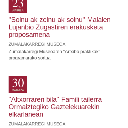
23
APIRILA
"Soinu ak zeinu ak soinu" Maialen
Lujanbio Zugastiren erakusketa
proposamena
ZUMALAKARREGI MUSEOA
Zumalakarregi Museoaren "Artxibo praktikak"
programarako sortua
30
MAIATZA
"Altxorraren bila" Famili tailerra
Ormaiztegiko Gaztelekuarekin
elkarlanean
ZUMALAKARREGI MUSEOA