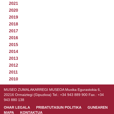
2021
2020
2019
2018
2017
2016
2015
2014
2013
2012
2011
2010
MUSEO ZUMALAKARREGI MUSEOA Muxika Egurastokia 6,
20216 Ormaiztegi (Gipuzkoa) Tel.: +34 943 889 900 Fax.: +34
943 880 138
OHAR LEGALA
PRIBATUTASUN POLITIKA
GUNEAREN
MAPA
KONTAKTUA