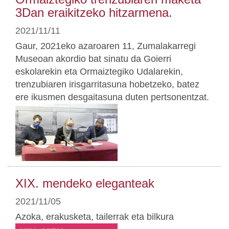
3Dan eraikitzeko hitzarmena.
2021/11/11
Gaur, 2021eko azaroaren 11, Zumalakarregi
Museoan akordio bat sinatu da Goierri
eskolarekin eta Ormaiztegiko Udalarekin,
trenzubiaren irisgarritasuna hobetzeko, batez
ere ikusmen desgaitasuna duten pertsonentzat.
XIX. mendeko eleganteak
2021/11/05
Azoka, erakusketa, tailerrak eta bilkura