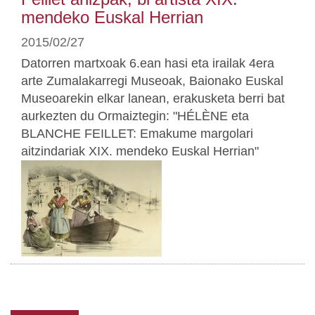
mendeko Euskal Herrian
2015/02/27
Datorren martxoak 6.ean hasi eta irailak 4era
arte Zumalakarregi Museoak, Baionako Euskal
Museoarekin elkar lanean, erakusketa berri bat
aurkezten du Ormaiztegin: "HÉLÈNE eta
BLANCHE FEILLET: Emakume margolari
aitzindariak XIX. mendeko Euskal Herrian"