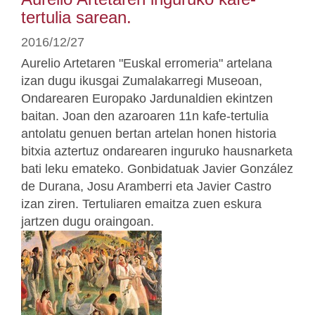
tertulia sarean.
2016/12/27
Aurelio Artetaren "Euskal erromeria" artelana
izan dugu ikusgai Zumalakarregi Museoan,
Ondarearen Europako Jardunaldien ekintzen
baitan. Joan den azaroaren 11n kafe-tertulia
antolatu genuen bertan artelan honen historia
bitxia aztertuz ondarearen inguruko hausnarketa
bati leku emateko. Gonbidatuak Javier González
de Durana, Josu Aramberri eta Javier Castro
izan ziren. Tertuliaren emaitza zuen eskura
jartzen dugu oraingoan.