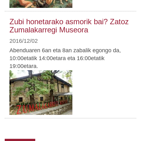
Zubi honetarako asmorik bai? Zatoz
Zumalakarregi Museora
2016/12/02
Abenduaren 6an eta 8an zabalik egongo da,
10:00etatik 14:00etara eta 16:00etatik
19:00etara.