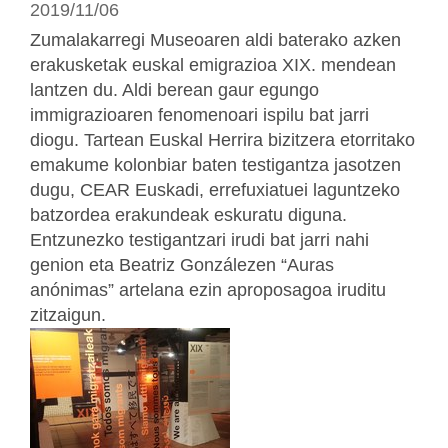
2019/11/06
Zumalakarregi Museoaren aldi baterako azken
erakusketak euskal emigrazioa XIX. mendean
lantzen du. Aldi berean gaur egungo
immigrazioaren fenomenoari ispilu bat jarri
diogu. Tartean Euskal Herrira bizitzera etorritako
emakume kolonbiar baten testigantza jasotzen
dugu, CEAR Euskadi, errefuxiatuei laguntzeko
batzordea erakundeak eskuratu diguna.
Entzunezko testigantzari irudi bat jarri nahi
genion eta Beatriz Gonzálezen “Auras
anónimas” artelana ezin aproposagoa iruditu
zitzaigun.