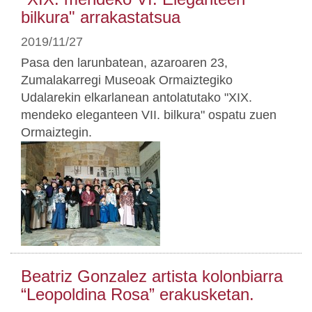
bilkura" arrakastatsua
2019/11/27
Pasa den larunbatean, azaroaren 23,
Zumalakarregi Museoak Ormaiztegiko
Udalarekin elkarlanean antolatutako "XIX.
mendeko eleganteen VII. bilkura" ospatu zuen
Ormaiztegin.
Beatriz Gonzalez artista kolonbiarra
“Leopoldina Rosa” erakusketan.