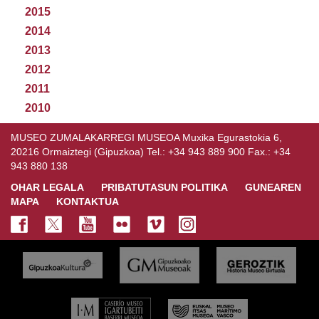
2015
2014
2013
2012
2011
2010
MUSEO ZUMALAKARREGI MUSEOA Muxika Egurastokia 6,
20216 Ormaiztegi (Gipuzkoa) Tel.: +34 943 889 900 Fax.: +34
943 880 138
OHAR LEGALA
PRIBATUTASUN POLITIKA
GUNEAREN
MAPA
KONTAKTUA