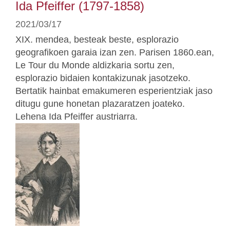
Ida Pfeiffer (1797-1858)
2021/03/17
XIX. mendea, besteak beste, esplorazio
geografikoen garaia izan zen. Parisen 1860.ean,
Le Tour du Monde aldizkaria sortu zen,
esplorazio bidaien kontakizunak jasotzeko.
Bertatik hainbat emakumeren esperientziak jaso
ditugu gune honetan plazaratzen joateko.
Lehena Ida Pfeiffer austriarra.