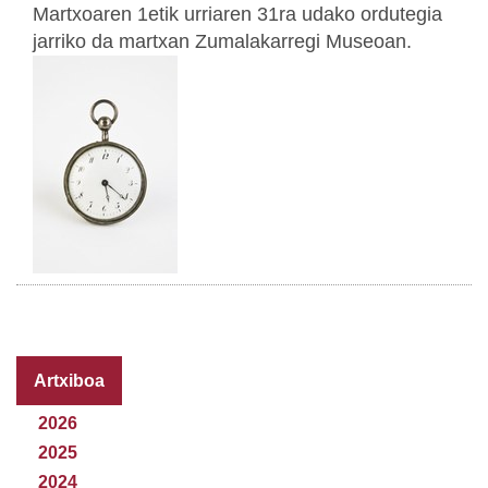
Martxoaren 1etik urriaren 31ra udako ordutegia
jarriko da martxan Zumalakarregi Museoan.
Artxiboa
2026
2025
2024