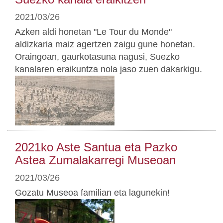
2021/03/26
Azken aldi honetan "Le Tour du Monde"
aldizkaria maiz agertzen zaigu gune honetan.
Oraingoan, gaurkotasuna nagusi, Suezko
kanalaren eraikuntza nola jaso zuen dakarkigu.
2021ko Aste Santua eta Pazko
Astea Zumalakarregi Museoan
2021/03/26
Gozatu Museoa familian eta lagunekin!