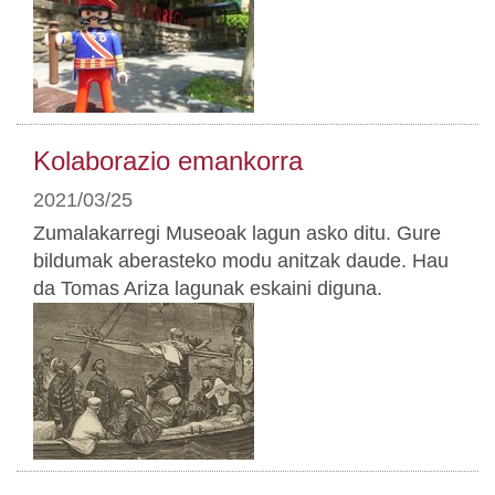
Kolaborazio emankorra
2021/03/25
Zumalakarregi Museoak lagun asko ditu. Gure
bildumak aberasteko modu anitzak daude. Hau
da Tomas Ariza lagunak eskaini diguna.