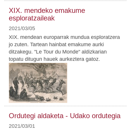
XIX. mendeko emakume
esploratzaileak
2021/03/05
XIX. mendean europarrak mundua esploratzera
jo zuten. Tartean hainbat emakume aurki
ditzakegu. "Le Tour du Monde" aldizkarian
topatu ditugun hauek aurkeztera gatoz.
Ordutegi aldaketa - Udako ordutegia
2021/03/01