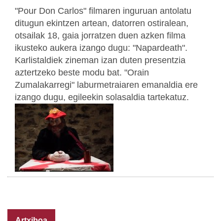
"Pour Don Carlos" filmaren inguruan antolatu
ditugun ekintzen artean, datorren ostiralean,
otsailak 18, gaia jorratzen duen azken filma
ikusteko aukera izango dugu: "Napardeath".
Karlistaldiek zineman izan duten presentzia
aztertzeko beste modu bat. "Orain
Zumalakarregi" laburmetraiaren emanaldia ere
izango dugu, egileekin solasaldia tartekatuz.
Artxiboa