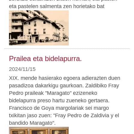
eta pastelen salmenta zen horietako bat
Prailea eta bidelapurra.
2024/11/15
XIX. mende hasierako egoera adierazten duen
pasadizoa dakarkigu gaurkoan. Zaldibiko Fray
Pedro praileak "Maragato" ezizeneko
bidelapurra preso hartu zueneko gertaera.
Francisco de Goya margolariak sei margo
txikitan jaso zuen: "Fray Pedro de Zaldivia y el
bandido Maragato".