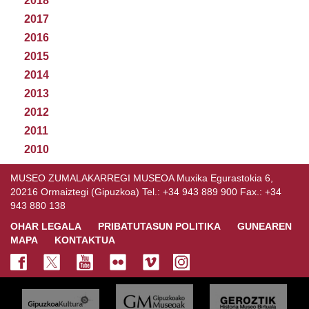
2018
2017
2016
2015
2014
2013
2012
2011
2010
MUSEO ZUMALAKARREGI MUSEOA Muxika Egurastokia 6,
20216 Ormaiztegi (Gipuzkoa) Tel.: +34 943 889 900 Fax.: +34
943 880 138
OHAR LEGALA
PRIBATUTASUN POLITIKA
GUNEAREN
MAPA
KONTAKTUA