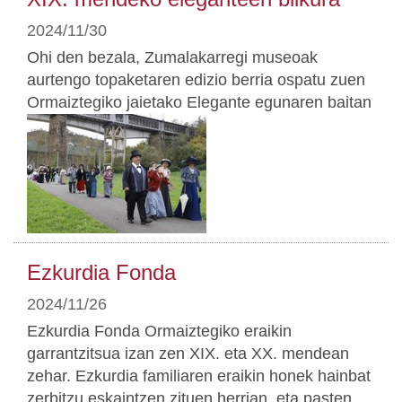
2024/11/30
Ohi den bezala, Zumalakarregi museoak
aurtengo topaketaren edizio berria ospatu zuen
Ormaiztegiko jaietako Elegante egunaren baitan
Ezkurdia Fonda
2024/11/26
Ezkurdia Fonda Ormaiztegiko eraikin
garrantzitsua izan zen XIX. eta XX. mendean
zehar. Ezkurdia familiaren eraikin honek hainbat
zerbitzu eskaintzen zituen herrian, eta pasten