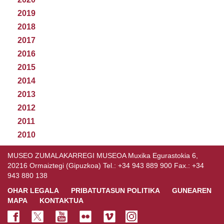
2019
2018
2017
2016
2015
2014
2013
2012
2011
2010
MUSEO ZUMALAKARREGI MUSEOA Muxika Egurastokia 6,
20216 Ormaiztegi (Gipuzkoa) Tel.: +34 943 889 900 Fax.: +34
943 880 138
OHAR LEGALA
PRIBATUTASUN POLITIKA
GUNEAREN
MAPA
KONTAKTUA