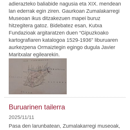
adierazteko baliabide nagusia eta XIX. mendean
lan ederrak egin ziren. Gaurkoan Zumalakarregi
Museoan ikus ditzakezuen mapei buruz
hitzegitera gatoz. Bidebatez esan, Kutxa
Fundazioak argitaratzen duen “Gipuzkoako
kartografiaren katalogoa 1529-1936” liburuaren
aurkezpena Ormaiztegin egingo dugula Javier
Maritxalar egilearekin.
Buruarinen tailerra
2025/11/11
Pasa den larunbatean, Zumalakarregi museoak,