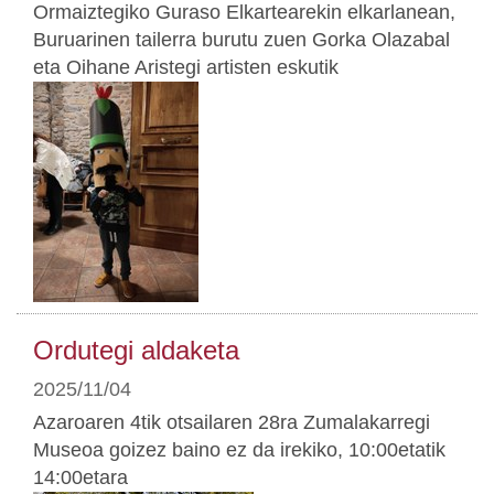
Ormaiztegiko Guraso Elkartearekin elkarlanean,
Buruarinen tailerra burutu zuen Gorka Olazabal
eta Oihane Aristegi artisten eskutik
Ordutegi aldaketa
2025/11/04
Azaroaren 4tik otsailaren 28ra Zumalakarregi
Museoa goizez baino ez da irekiko, 10:00etatik
14:00etara