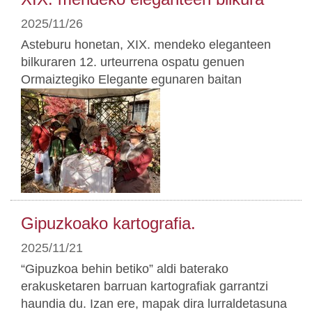
2025/11/26
Asteburu honetan, XIX. mendeko eleganteen
bilkuraren 12. urteurrena ospatu genuen
Ormaiztegiko Elegante egunaren baitan
Gipuzkoako kartografia.
2025/11/21
“Gipuzkoa behin betiko” aldi baterako
erakusketaren barruan kartografiak garrantzi
haundia du. Izan ere, mapak dira lurraldetasuna