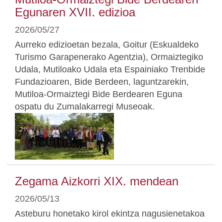
Egunaren XVII. edizioa
2026/05/27
Aurreko edizioetan bezala, Goitur (Eskualdeko
Turismo Garapenerako Agentzia), Ormaiztegiko
Udala, Mutiloako Udala eta Espainiako Trenbide
Fundazioaren, Bide Berdeen, laguntzarekin,
Mutiloa-Ormaiztegi Bide Berdearen Eguna
ospatu du Zumalakarregi Museoak.
Zegama Aizkorri XIX. mendean
2026/05/13
Asteburu honetako kirol ekintza nagusienetakoa