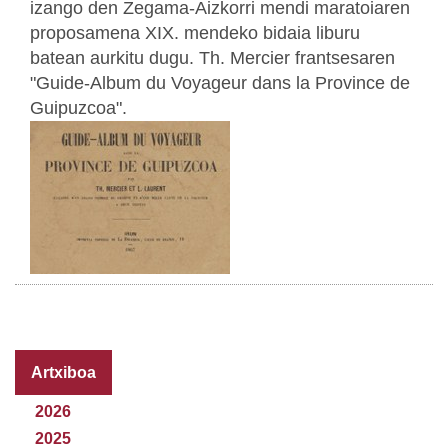
izango den Zegama-Aizkorri mendi maratoiaren
proposamena XIX. mendeko bidaia liburu
batean aurkitu dugu. Th. Mercier frantsesaren
"Guide-Album du Voyageur dans la Province de
Guipuzcoa".
Artxiboa
2026
2025