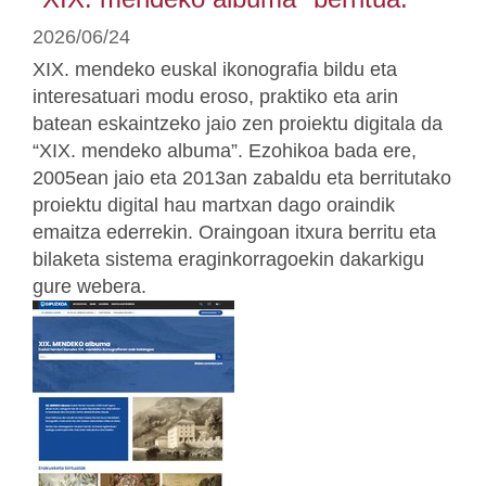
2026/06/24
XIX. mendeko euskal ikonografia bildu eta
interesatuari modu eroso, praktiko eta arin
batean eskaintzeko jaio zen proiektu digitala da
“XIX. mendeko albuma”. Ezohikoa bada ere,
2005ean jaio eta 2013an zabaldu eta berritutako
proiektu digital hau martxan dago oraindik
emaitza ederrekin. Oraingoan itxura berritu eta
bilaketa sistema eraginkorragoekin dakarkigu
gure webera.