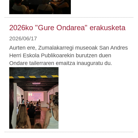
2026ko "Gure Ondarea" erakusketa
2026/06/17
Aurten ere, Zumalakarregi museoak San Andres
Herri Eskola Publikoarekin burutzen duen
Ondare tailerraren emaitza inauguratu du.