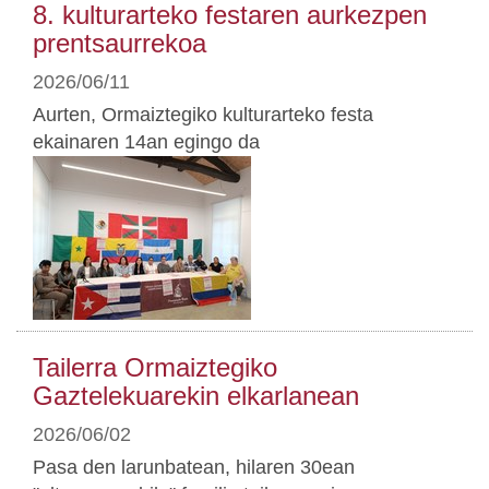
8. kulturarteko festaren aurkezpen
prentsaurrekoa
2026/06/11
Aurten, Ormaiztegiko kulturarteko festa
ekainaren 14an egingo da
Tailerra Ormaiztegiko
Gaztelekuarekin elkarlanean
2026/06/02
Pasa den larunbatean, hilaren 30ean