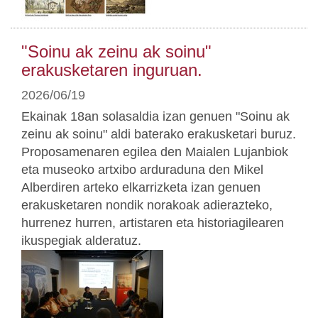
"Soinu ak zeinu ak soinu"
erakusketaren inguruan.
2026/06/19
Ekainak 18an solasaldia izan genuen "Soinu ak
zeinu ak soinu" aldi baterako erakusketari buruz.
Proposamenaren egilea den Maialen Lujanbiok
eta museoko artxibo arduraduna den Mikel
Alberdiren arteko elkarrizketa izan genuen
erakusketaren nondik norakoak adierazteko,
hurrenez hurren, artistaren eta historiagilearen
ikuspegiak alderatuz.