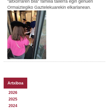
"altxorraren bila" familia tailerra egin genuen
Ormaiztegiko Gaztelekuarekin elkarlanean.
Artxiboa
2026
2025
2024