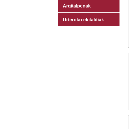
Argitalpenak
Urteroko ekitaldiak