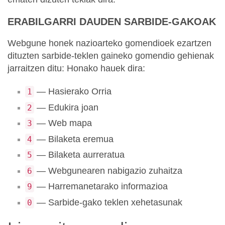
ERABILGARRI DAUDEN SARBIDE-GAKOAK
Webgune honek nazioarteko gomendioek ezartzen
dituzten sarbide-teklen gaineko gomendio gehienak
jarraitzen ditu: Honako hauek dira:
— Hasierako Orria
1
— Edukira joan
2
— Web mapa
3
— Bilaketa eremua
4
— Bilaketa aurreratua
5
— Webgunearen nabigazio zuhaitza
6
— Harremanetarako informazioa
9
— Sarbide-gako teklen xehetasunak
0