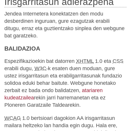
Irisgarritasun adierazpena
Jendea Internetera konektatzen den modu
desberdinen inguruan, gure ezagutzak erabili
ditugu, erraz eta guztientzako sinplea den webgune
bat garatzeko.
BALIDAZIOA
Espezifikazioekin bat datorren
XHTML
1.0 eta
CSS
erabili dugu,
W3C
-k esaten duen moduan, gure
ustez irisgarritasun eta erabilgarritasunak fundazio
solidoa eduki behar baitute. Webgune honetako
zerbait ez bada ondo balidatzen,
atariaren
kudeatzailea
rekin jarri harremanetan eta ez
Ploneren Garatzaile Taldearekin.
WCAG
1.0 bertsioari dagokion AA irisgarritasun
mailara heltzeko lan handia egin dugu. Hala ere,