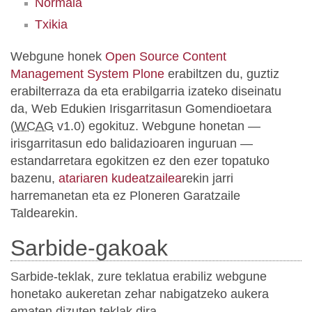
Normala
Txikia
Webgune honek
Open Source Content
Management System Plone
erabiltzen du, guztiz
erabilterraza da eta erabilgarria izateko diseinatu
da, Web Edukien Irisgarritasun Gomendioetara
(
WCAG
v1.0) egokituz. Webgune honetan —
irisgarritasun edo balidazioaren inguruan —
estandarretara egokitzen ez den ezer topatuko
bazenu,
atariaren kudeatzailea
rekin jarri
harremanetan eta ez Ploneren Garatzaile
Taldearekin.
Sarbide-gakoak
Sarbide-teklak, zure teklatua erabiliz webgune
honetako aukeretan zehar nabigatzeko aukera
ematen dizuten teklak dira.