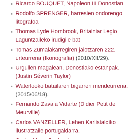
Ricardo BOUQUET, Napoleon III Donostian
Rodolfo SPRENGER, harresien ondorengo
litografoa
Thomas Lyde Hornbrook, Britainiar Legio
Laguntzaileko irudigile bat
Tomas Zumalakarregiren jaiotzaren 222.
urteurrena (Ikonografia)
(2010/XII/29).
Urgullen magalean. Donostiako estanpak.
(Justin Séverin Taylor)
Waterlooko batailaren bigarren mendeurrena.
(2015/06/18).
Fernando Zavala Vidarte (Didier Petit de
Meurville)
Carlos VANZELLER, Lehen Karlistaldiko
ilustratzaile portugaldarra.