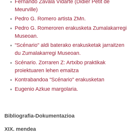
Fernando Zavala Vidarte (Didier Petit de
Meurville)
Pedro G. Romero artista ZMn.
Pedro G. Romeroren erakusketa Zumalakarregi
Museoan.
"Scénario" aldi baterako erakusketak jarraitzen
du Zumalakarregi Museoan.
Scénario. Zorraren Z: Artxibo praktikak
proiektuaren lehen emaitza
Kontrabandoa "Scénario" erakusketan
Eugenio Azkue margolaria.
Bibliografia-Dokumentazioa
XIX. mendea