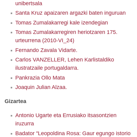
unibertsala
Santa Kruz apaizaren argazki baten inguruan
Tomas Zumalakarregi kale izendegian
Tomas Zumalakarregiren heriotzaren 175.
urteurrena (2010-VI_24)
Fernando Zavala Vidarte.
Carlos VANZELLER, Lehen Karlistaldiko
ilustratzaile portugaldarra.
Pankrazia Ollo Mata
Joaquin Julian Alzaa.
Gizartea
Antonio Ugarte eta Errusiako itsasontzien
iruzurra
Badator "Leopoldina Rosa: Gaur egungo istorio