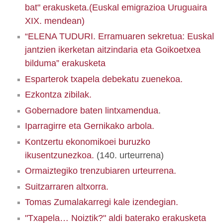
bat" erakusketa.(Euskal emigrazioa Uruguaira
XIX. mendean)
“ELENA TUDURI. Erramuaren sekretua: Euskal
jantzien ikerketan aitzindaria eta Goikoetxea
bilduma” erakusketa
Esparterok txapela debekatu zuenekoa.
Ezkontza zibilak.
Gobernadore baten lintxamendua
.
Iparragirre eta Gernikako arbola.
Kontzertu ekonomikoei buruzko
ikusentzunezkoa.
(140. urteurrena)
Ormaiztegiko trenzubiaren urteurrena.
Suitzarraren altxorra.
Tomas Zumalakarregi kale izendegian.
"Txapela… Noiztik?" aldi baterako erakusketa