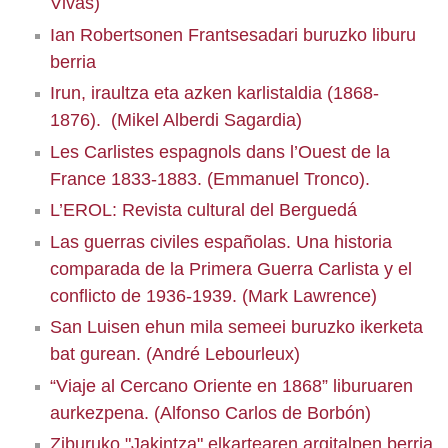
Vivas)
Ian Robertsonen Frantsesadari buruzko liburu
berria
Irun, iraultza eta azken karlistaldia (1868-
1876). (Mikel Alberdi Sagardia)
Les Carlistes espagnols dans l’Ouest de la
France 1833-1883. (Emmanuel Tronco).
L’EROL: Revista cultural del Berguedá
Las guerras civiles españolas. Una historia
comparada de la Primera Guerra Carlista y el
conflicto de 1936-1939. (Mark Lawrence)
San Luisen ehun mila semeei buruzko ikerketa
bat gurean. (André Lebourleux)
“Viaje al Cercano Oriente en 1868” liburuaren
aurkezpena. (Alfonso Carlos de Borbón)
Ziburuko "Jakintza" elkartearen argitalpen berria