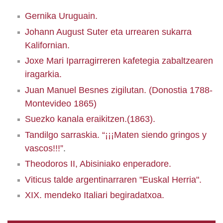
Gernika Uruguain.
Johann August Suter eta urrearen sukarra
Kalifornian.
Joxe Mari Iparragirreren kafetegia zabaltzearen
iragarkia.
Juan Manuel Besnes zigilutan. (Donostia 1788-
Montevideo 1865)
Suezko kanala eraikitzen.(1863).
Tandilgo sarraskia. “¡¡¡Maten siendo gringos y
vascos!!!”
.
Theodoros II, Abisiniako enperadore.
Viticus talde argentinarraren "Euskal Herria".
XIX. mendeko Italiari begiradatxoa.