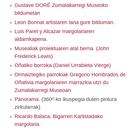
Gustave DORÉ Zumalakarregi Museoko
bildumetan
Leon Bonnat artistaren lana gure bilduman
.
Luis Paret y Alcazar margolariaren
aldarrikapena
.
Musealiak proiektuaren atal berria. (John
Frederick Lewis)
Oñatiko borroka.(Daniel Urrabieta Vierge)
Ormaiztegiko parrokiak Gregorio Hombrados de
Oñativia margolariaren marrazkia utzi du
Zumalakarregi Museoan
.
Panorama.
(360º-ko ikuspegia duten pintura
zirkularrak)
Ricardo Balaca, Bigarren Karlistadako
margolaria.