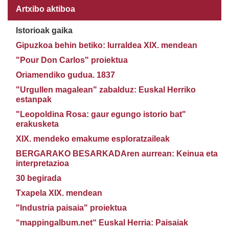
Artxibo aktiboa
Istorioak gaika
Gipuzkoa behin betiko: lurraldea XIX. mendean
"Pour Don Carlos" proiektua
Oriamendiko gudua. 1837
"Urgullen magalean" zabalduz: Euskal Herriko
estanpak
"Leopoldina Rosa: gaur egungo istorio bat"
erakusketa
XIX. mendeko emakume esploratzaileak
BERGARAKO BESARKADAren aurrean: Keinua eta
interpretazioa
30 begirada
Txapela XIX. mendean
"Industria paisaia" proiektua
“mappingalbum.net“ Euskal Herria: Paisaiak