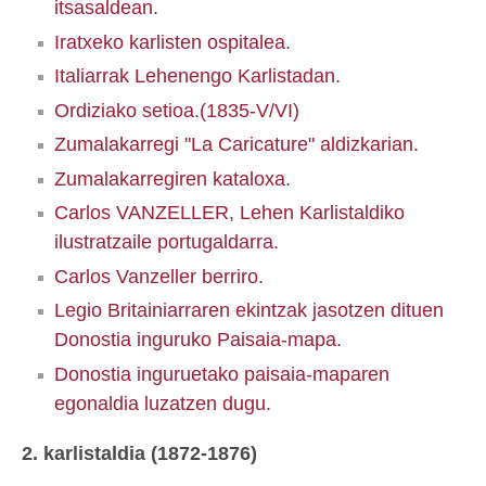
itsasaldean.
Iratxeko karlisten ospitalea.
Italiarrak Lehenengo Karlistadan.
Ordiziako setioa.(1835-V/VI)
Zumalakarregi "La Caricature" aldizkarian.
Zumalakarregiren kataloxa
.
Carlos VANZELLER, Lehen Karlistaldiko
ilustratzaile portugaldarra.
Carlos Vanzeller berriro.
Legio Britainiarraren ekintzak jasotzen dituen
Donostia inguruko Paisaia-mapa.
Donostia inguruetako paisaia-maparen
egonaldia luzatzen dugu.
2. karlistaldia (1872-1876)