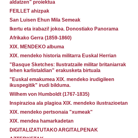
aldatzen” proiektua
FEILLET ahizpak
San Luisen Ehun Mila Semeak
Ikertu eta irabazi! jokoa. Donostiako Panorama
Afrikako Gerra (1859-1860)
XIX. MENDEKO albuma
XIX. mendeko historia militarra Euskal Herrian
"Basque Sketches: Ilustratzaile militar britaniarrak
lehen karlistaldian" erakusketa birtuala
"Euskal emakumea XIX. mendeko irudigileen
ikuspegitik" irudi bilduma.
Wilhem von Humboldt (1767-1835)
Inspirazioa ala plagioa XIX. mendeko ilustrazioetan
XIX. mendeko pertsonaia "xumeak"
XIX. mendea hamarkadetan
DIGITALIZATUTAKO ARGITALPENAK