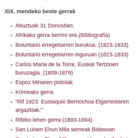
XIX. mendeko beste gerrak
Abuztuak 31 Donostian.
Afrikako gerra berriro ere.(Bibliografía)
Boluntario erregetiarren burukoa. (1823-1833)
Boluntario erregetiarren inguruan (1823-1833)
Carlos Maria de la Torre, Euskal Tertzioen
buruzagia. (1809-1879)
Espoz Minaren pistolak
Krimeako gerra
"Rif 1923. Eustaquio Berriochoa Elgarrestaren
argazkiak."
Rifeko lehen gerra (1893-1894)
San Luisen Ehun Mila semeak Bidasoan