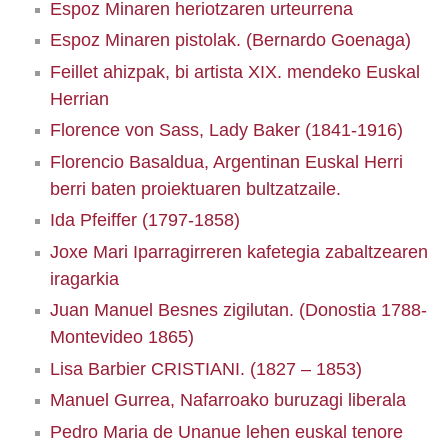
Espoz Minaren heriotzaren urteurrena
Espoz Minaren pistolak. (Bernardo Goenaga)
Feillet ahizpak, bi artista XIX. mendeko Euskal
Herrian
Florence von Sass, Lady Baker (1841-1916)
Florencio Basaldua, Argentinan Euskal Herri
berri baten proiektuaren bultzatzaile.
Ida Pfeiffer (1797-1858)
Joxe Mari Iparragirreren kafetegia zabaltzearen
iragarkia
Juan Manuel Besnes zigilutan. (Donostia 1788-
Montevideo 1865)
Lisa Barbier CRISTIANI. (1827 – 1853)
Manuel Gurrea, Nafarroako buruzagi liberala
Pedro Maria de Unanue lehen euskal tenore