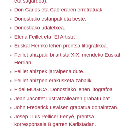
eta sagardoa).
Don Carlos eta Cabreraren erretratuak.
Donostiako estanpak eta beste.
Donostiako udaletxea.
Elena Feillet eta "El Artista".
Euskal Herriko lehen prentsa litografikoa.
Feillet ahizpak, bi artista XIX. mendeko Euskal
Herrian
.
Feillet ahizpek jarraipena dute.
Feillet ahizpen erakusketa zabalik.
Fidel MUGICA, Donostiako lehen litografoa
Jean Jacottet ilustratzailearen grabatu bat
.
John Frederick Lewisen grabatua dohaintzan
.
Josep Lluis Pellicer Fenyé, prentsa
korresponsala Bigarren Karlistadan.