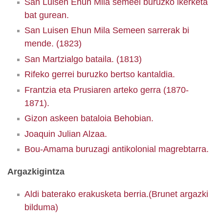
San Luisen Ehun Mila semeei buruzko ikerketa
bat gurean.
San Luisen Ehun Mila Semeen sarrerak bi
mende. (1823)
San Martzialgo bataila. (1813)
Rifeko gerrei buruzko bertso kantaldia.
Frantzia eta Prusiaren arteko gerra (1870-
1871).
Gizon askeen bataloia Behobian.
Joaquin Julian Alzaa.
Bou-Amama buruzagi antikolonial magrebtarra.
Argazkigintza
Aldi baterako erakusketa berria.(Brunet argazki
bilduma)