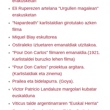
erakusketan
Eli Ruperezen artelana "Urgullen magalean"
erakusketan
"Napardeath" karlistaldian girotutako azken
filma
Miquel Blay eskultorea
Ostiraleko Iztuetaren emanaldiak utzitakoa.
"Pour Don Carlos" filmaren emanaldia.(1921.
Karlistaldei buruzko lehen filma)
“Pour Don Carlos” proiektua argitara.
(Karlistaldiak eta zinema)
Prailea eta bidelapurra. (Goya).
Victor Patricio Landaluze margolari kubatar
euskalduna
Viticus talde argentinarraren "Euskal Herria"