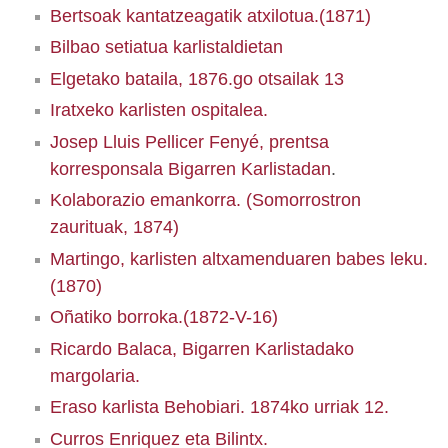
Bertsoak kantatzeagatik atxilotua.(1871)
Bilbao setiatua karlistaldietan
Elgetako bataila, 1876.go otsailak 13
Iratxeko karlisten ospitalea.
Josep Lluis Pellicer Fenyé, prentsa
korresponsala Bigarren Karlistadan
.
Kolaborazio emankorra. (Somorrostron
zaurituak,
1874)
Martingo, karlisten altxamenduaren babes leku.
(1870)
Oñatiko borroka.(1872-V-16)
Ricardo Balaca, Bigarren Karlistadako
margolaria.
Eraso karlista Behobiari. 1874ko urriak 12.
Curros Enriquez eta Bilintx.