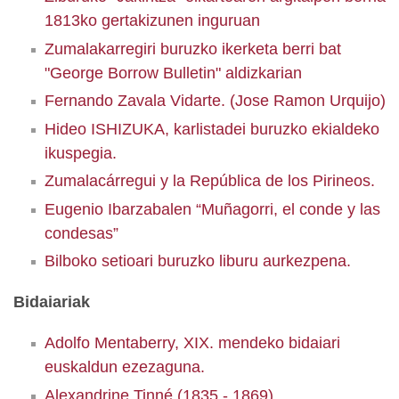
1813ko gertakizunen inguruan
Zumalakarregiri buruzko ikerketa berri bat
"George Borrow Bulletin" aldizkarian
Fernando Zavala Vidarte. (Jose Ramon Urquijo)
Hideo ISHIZUKA, karlistadei buruzko ekialdeko
ikuspegia.
Zumalacárregui y la República de los Pirineos.
Eugenio Ibarzabalen “Muñagorri, el conde y las
condesas”
Bilboko setioari buruzko liburu aurkezpena.
Bidaiariak
Adolfo Mentaberry, XIX. mendeko bidaiari
euskaldun ezezaguna.
Alexandrine Tinné (1835 - 1869)