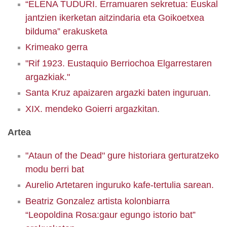
“ELENA TUDURI. Erramuaren sekretua: Euskal
jantzien ikerketan aitzindaria eta Goikoetxea
bilduma” erakusketa
Krimeako gerra
"Rif 1923. Eustaquio Berriochoa Elgarrestaren
argazkiak."
Santa Kruz apaizaren argazki baten inguruan
.
XIX. mendeko Goierri argazkitan
.
Artea
"Ataun of the Dead" gure historiara gerturatzeko
modu berri bat
Aurelio Artetaren inguruko kafe-tertulia sarean.
Beatriz Gonzalez artista kolonbiarra
“Leopoldina Rosa:gaur egungo istorio bat”