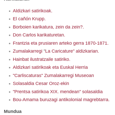
Aldizkari satirikoak.
El cañón Krupp.
Borboien karikatura, zein da zein?.
Don Carlos karikaturetan.
Frantzia eta prusiaren arteko gerra 1870-1871.
Zumalakarregi
"
La Caricature"
aldizkarian.
Hainbat ilustratzaile satiriko.
Aldizkari satirikoak eta Euskal Herria
"Carliscaturas" Zumalakarregi Museoan
Solasaldia Cesar Oroz-ekin
"Prentsa satirikoa XIX. mendean" solasaldia
Bou-Amama buruzagi antikolonial magrebtarra.
Mundua