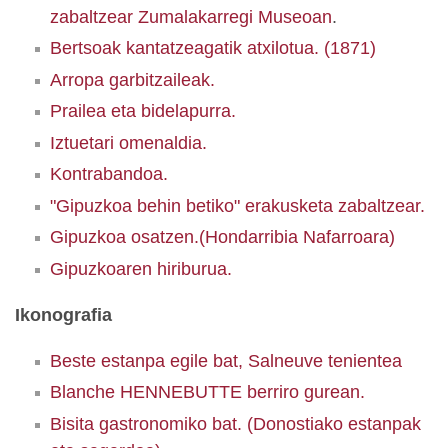
zabaltzear Zumalakarregi Museoan
.
Bertsoak kantatzeagatik atxilotua. (1871)
Arropa garbitzaileak.
Prailea eta bidelapurra.
Iztuetari omenaldia.
Kontrabandoa.
"Gipuzkoa behin betiko" erakusketa zabaltzear.
Gipuzkoa osatzen.(Hondarribia Nafarroara)
Gipuzkoaren hiriburua.
Ikonografia
Beste estanpa egile bat, Salneuve tenientea
Blanche HENNEBUTTE berriro gurean.
Bisita gastronomiko bat. (Donostiako estanpak