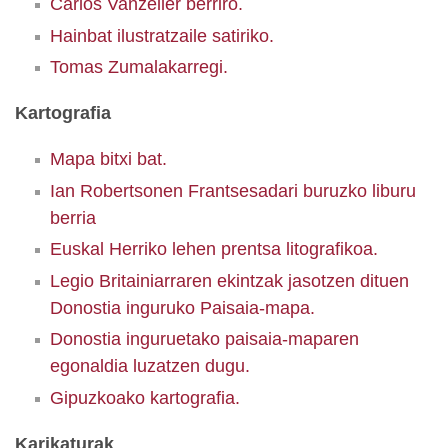
Carlos Vanzeller berriro.
Hainbat ilustratzaile satiriko.
Tomas Zumalakarregi.
Kartografia
Mapa bitxi bat.
Ian Robertsonen Frantsesadari buruzko liburu
berria
Euskal Herriko lehen prentsa litografikoa.
Legio Britainiarraren ekintzak jasotzen dituen
Donostia inguruko Paisaia-mapa.
Donostia inguruetako paisaia-maparen
egonaldia luzatzen dugu.
Gipuzkoako kartografia.
Karikaturak