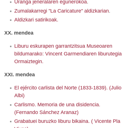
Uranga jeneralaren egunerokoa
.
Zumalakarregi "La Caricature" aldizkarian
.
Aldizkari satirikoak.
XX. mendea
Liburu eskurapen garrantzitsua Museoaren
bildumarako: Vincent Garmendiaren liburutegia
Ormaiztegin.
XXI. mendea
El ejército carlista del Norte (1833-1839). (Julio
Albi)
Carlismo. Memoria de una disidencia.
(Fernando Sánchez Aranaz)
Grabatuei buruzko liburu bikaina. ( Vicente Pla