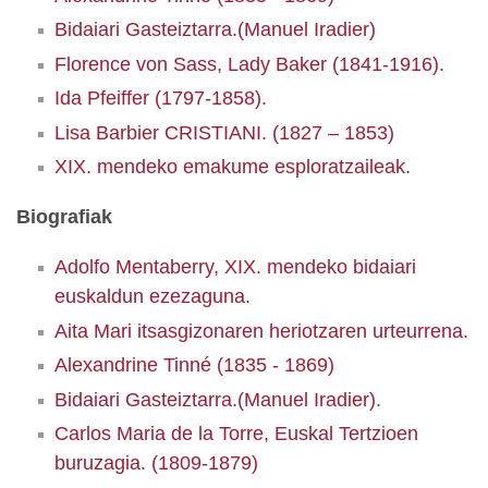
Bidaiari Gasteiztarra.(Manuel Iradier)
Florence von Sass, Lady Baker (1841-1916)
.
Ida Pfeiffer (1797-1858).
Lisa Barbier CRISTIANI. (1827 – 1853)
XIX. mendeko emakume esploratzaileak.
Biografiak
Adolfo Mentaberry, XIX. mendeko bidaiari
euskaldun ezezaguna.
Aita Mari itsasgizonaren heriotzaren urteurrena.
Alexandrine Tinné (1835 - 1869)
Bidaiari Gasteiztarra.(Manuel Iradier)
.
Carlos Maria de la Torre, Euskal Tertzioen
buruzagia. (1809-1879)