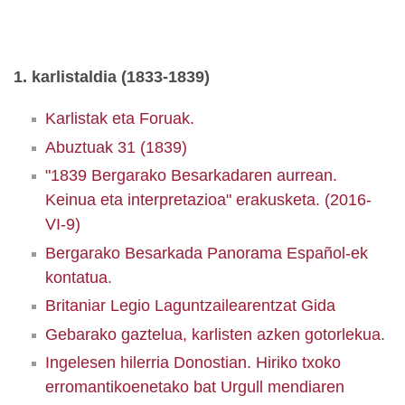
1. karlistaldia (1833-1839)
Karlistak eta Foruak.
Abuztuak 31 (1839)
"1839 Bergarako Besarkadaren aurrean.
Keinua eta interpretazioa" erakusketa. (2016-
VI-9)
Bergarako Besarkada Panorama Español-ek
kontatua
.
Britaniar Legio Laguntzailearentzat Gida
Gebarako gaztelua, karlisten azken gotorlekua
.
Ingelesen hilerria Donostian. Hiriko txoko
erromantikoenetako bat Urgull mendiaren