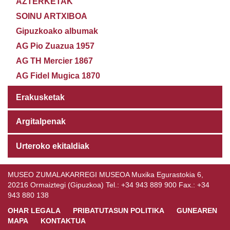
AZTERKETAK
SOINU ARTXIBOA
Gipuzkoako albumak
AG Pio Zuazua 1957
AG TH Mercier 1867
AG Fidel Mugica 1870
Erakusketak
Argitalpenak
Urteroko ekitaldiak
MUSEO ZUMALAKARREGI MUSEOA Muxika Egurastokia 6,
20216 Ormaiztegi (Gipuzkoa) Tel.: +34 943 889 900 Fax.: +34
943 880 138
OHAR LEGALA
PRIBATUTASUN POLITIKA
GUNEAREN
MAPA
KONTAKTUA