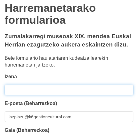
Harremanetarako
formularioa
Zumalakarregi museoak XIX. mendea Euskal
Herrian ezagutzeko aukera eskaintzen dizu.
Bete formulario hau atariaren kudeatzailearekin
harremanetan jartzeko.
Izena
E-posta (Beharrezkoa)
Gaia (Beharrezkoa)