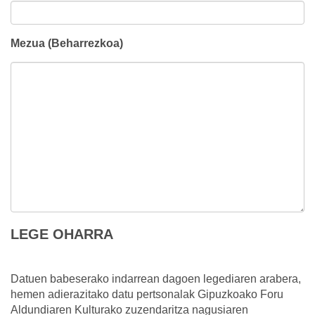
Mezua (Beharrezkoa)
LEGE OHARRA
Datuen babeserako indarrean dagoen legediaren arabera,
hemen adierazitako datu pertsonalak Gipuzkoako Foru
Aldundiaren Kulturako zuzendaritza nagusiaren