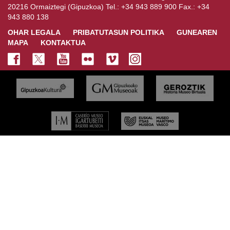
20216 Ormaiztegi (Gipuzkoa) Tel.: +34 943 889 900 Fax.: +34
943 880 138
OHAR LEGALA
PRIBATUTASUN POLITIKA
GUNEAREN
MAPA
KONTAKTUA