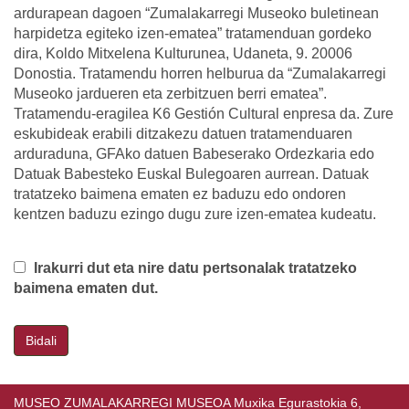
ardurapean dagoen “Zumalakarregi Museoko buletinean
harpidetza egiteko izen-ematea” tratamenduan gordeko
dira, Koldo Mitxelena Kulturunea, Udaneta, 9. 20006
Donostia. Tratamendu horren helburua da “Zumalakarregi
Museoko jardueren eta zerbitzuen berri ematea”.
Tratamendu-eragilea K6 Gestión Cultural enpresa da. Zure
eskubideak erabili ditzakezu datuen tratamenduaren
arduraduna, GFAko datuen Babeserako Ordezkaria edo
Datuak Babesteko Euskal Bulegoaren aurrean. Datuak
tratatzeko baimena ematen ez baduzu edo ondoren
kentzen baduzu ezingo dugu zure izen-ematea kudeatu.
Irakurri dut eta nire datu pertsonalak tratatzeko
baimena ematen dut.
Bidali
MUSEO ZUMALAKARREGI MUSEOA Muxika Egurastokia 6,