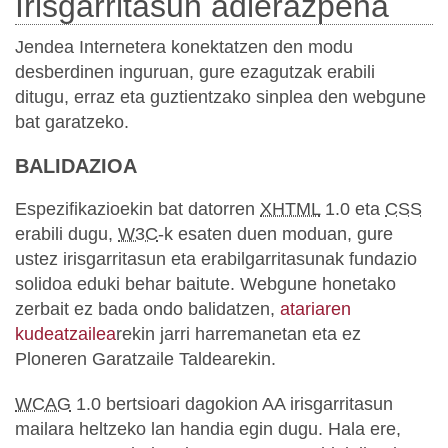
Irisgarritasun adierazpena
Jendea Internetera konektatzen den modu
desberdinen inguruan, gure ezagutzak erabili
ditugu, erraz eta guztientzako sinplea den webgune
bat garatzeko.
BALIDAZIOA
Espezifikazioekin bat datorren
XHTML
1.0 eta
CSS
erabili dugu,
W3C
-k esaten duen moduan, gure
ustez irisgarritasun eta erabilgarritasunak fundazio
solidoa eduki behar baitute. Webgune honetako
zerbait ez bada ondo balidatzen,
atariaren
kudeatzailea
rekin jarri harremanetan eta ez
Ploneren Garatzaile Taldearekin.
WCAG
1.0 bertsioari dagokion AA irisgarritasun
mailara heltzeko lan handia egin dugu. Hala ere,