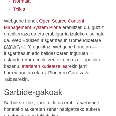
Normala
Txikia
Webgune honek
Open Source Content
Management System Plone
erabiltzen du, guztiz
erabilterraza da eta erabilgarria izateko diseinatu
da, Web Edukien Irisgarritasun Gomendioetara
(
WCAG
v1.0) egokituz. Webgune honetan —
irisgarritasun edo balidazioaren inguruan —
estandarretara egokitzen ez den ezer topatuko
bazenu,
atariaren kudeatzailea
rekin jarri
harremanetan eta ez Ploneren Garatzaile
Taldearekin.
Sarbide-gakoak
Sarbide-teklak, zure teklatua erabiliz webgune
honetako aukeretan zehar nabigatzeko aukera
ematen dizuten teklak dira.