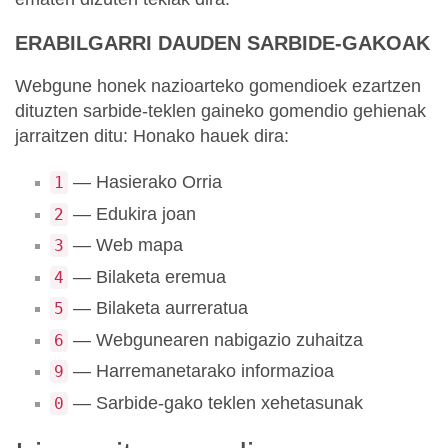
ERABILGARRI DAUDEN SARBIDE-GAKOAK
Webgune honek nazioarteko gomendioek ezartzen
dituzten sarbide-teklen gaineko gomendio gehienak
jarraitzen ditu: Honako hauek dira:
— Hasierako Orria
1
— Edukira joan
2
— Web mapa
3
— Bilaketa eremua
4
— Bilaketa aurreratua
5
— Webgunearen nabigazio zuhaitza
6
— Harremanetarako informazioa
9
— Sarbide-gako teklen xehetasunak
0