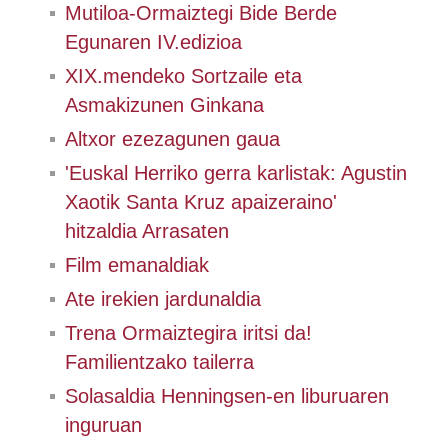
Mutiloa-Ormaiztegi Bide Berde
Egunaren IV.edizioa
XIX.mendeko Sortzaile eta
Asmakizunen Ginkana
Altxor ezezagunen gaua
'Euskal Herriko gerra karlistak: Agustin
Xaotik Santa Kruz apaizeraino'
hitzaldia Arrasaten
Film emanaldiak
Ate irekien jardunaldia
Trena Ormaiztegira iritsi da!
Familientzako tailerra
Solasaldia Henningsen-en liburuaren
inguruan