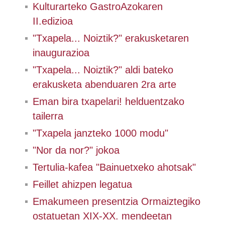
Kulturarteko GastroAzokaren
II.edizioa
"Txapela... Noiztik?" erakusketaren
inaugurazioa
"Txapela... Noiztik?" aldi bateko
erakusketa abenduaren 2ra arte
Eman bira txapelari! helduentzako
tailerra
"Txapela janzteko 1000 modu"
"Nor da nor?" jokoa
Tertulia-kafea "Bainuetxeko ahotsak"
Feillet ahizpen legatua
Emakumeen presentzia Ormaiztegiko
ostatuetan XIX-XX. mendeetan