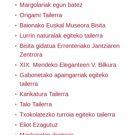
Margolariak egun batez
Origami Tailerra
Baionako Euskal Museora Bisita
Lurrin naturalak egiteko tailerra
Bisita gidatua Errenteriako Jantziaren
Zentrora
XIX. Mendeko Eleganteen V. Bilkura
Gabonetako apaingarriak egiteko
tailerra
Karikatura Tailerra
Talo Tailerra
Txokolatezko turroia egiteko tailerra
Eliot Ezagutuz