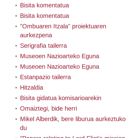
Bisita komentatua
Bisita komentatua
"Ombuaren Itzala" proiektuaren
aurkezpena
Serigrafia tailerra
Museoen Nazioarteko Eguna
Museoen Nazioarteko Eguna
Estanpazio tailerra
Hitzaldia
Bisita gidatua komisarioarekin
Omaiztegi, bide herri
Mikel Alberdik, bere liburua aurkeztuko
du