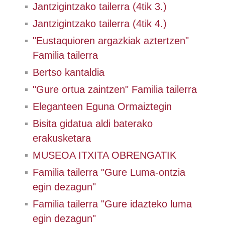
Jantzigintzako tailerra (4tik 3.)
Jantzigintzako tailerra (4tik 4.)
"Eustaquioren argazkiak aztertzen"
Familia tailerra
Bertso kantaldia
"Gure ortua zaintzen" Familia tailerra
Eleganteen Eguna Ormaiztegin
Bisita gidatua aldi baterako
erakusketara
MUSEOA ITXITA OBRENGATIK
Familia tailerra "Gure Luma-ontzia
egin dezagun"
Familia tailerra "Gure idazteko luma
egin dezagun"