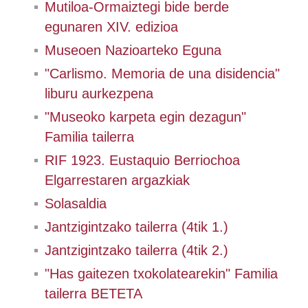
Mutiloa-Ormaiztegi bide berde
egunaren XIV. edizioa
Museoen Nazioarteko Eguna
"Carlismo. Memoria de una disidencia"
liburu aurkezpena
"Museoko karpeta egin dezagun"
Familia tailerra
RIF 1923. Eustaquio Berriochoa
Elgarrestaren argazkiak
Solasaldia
Jantzigintzako tailerra (4tik 1.)
Jantzigintzako tailerra (4tik 2.)
"Has gaitezen txokolatearekin" Familia
tailerra BETETA