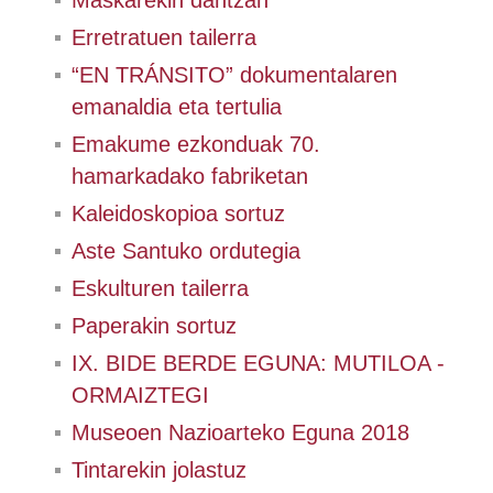
Maskarekin dantzan
Erretratuen tailerra
“EN TRÁNSITO” dokumentalaren
emanaldia eta tertulia
Emakume ezkonduak 70.
hamarkadako fabriketan
Kaleidoskopioa sortuz
Aste Santuko ordutegia
Eskulturen tailerra
Paperakin sortuz
IX. BIDE BERDE EGUNA: MUTILOA -
ORMAIZTEGI
Museoen Nazioarteko Eguna 2018
Tintarekin jolastuz