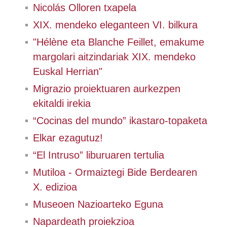
Nicolás Olloren txapela
XIX. mendeko eleganteen VI. bilkura
"Hélène eta Blanche Feillet, emakume
margolari aitzindariak XIX. mendeko
Euskal Herrian"
Migrazio proiektuaren aurkezpen
ekitaldi irekia
“Cocinas del mundo” ikastaro-topaketa
Elkar ezagutuz!
“El Intruso” liburuaren tertulia
Mutiloa - Ormaiztegi Bide Berdearen
X. edizioa
Museoen Nazioarteko Eguna
Napardeath proiekzioa