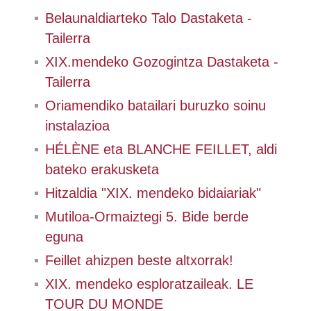
Belaunaldiarteko Talo Dastaketa -
Tailerra
XIX.mendeko Gozogintza Dastaketa -
Tailerra
Oriamendiko batailari buruzko soinu
instalazioa
HÉLÈNE eta BLANCHE FEILLET, aldi
bateko erakusketa
Hitzaldia "XIX. mendeko bidaiariak"
Mutiloa-Ormaiztegi 5. Bide berde
eguna
Feillet ahizpen beste altxorrak!
XIX. mendeko esploratzaileak. LE
TOUR DU MONDE