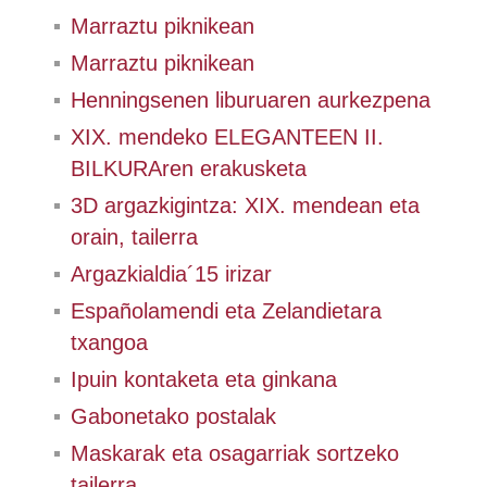
Marraztu piknikean
Marraztu piknikean
Henningsenen liburuaren aurkezpena
XIX. mendeko ELEGANTEEN II.
BILKURAren erakusketa
3D argazkigintza: XIX. mendean eta
orain, tailerra
Argazkialdia´15 irizar
Españolamendi eta Zelandietara
txangoa
Ipuin kontaketa eta ginkana
Gabonetako postalak
Maskarak eta osagarriak sortzeko
tailerra