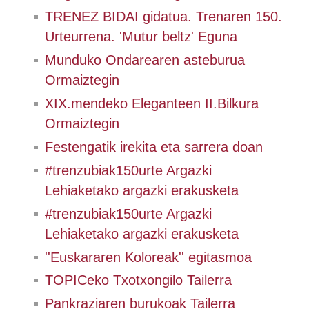
TRENEZ BIDAI gidatua. Trenaren 150.
Urteurrena. 'Mutur beltz' Eguna
Munduko Ondarearen asteburua
Ormaiztegin
XIX.mendeko Eleganteen II.Bilkura
Ormaiztegin
Festengatik irekita eta sarrera doan
#trenzubiak150urte Argazki
Lehiaketako argazki erakusketa
#trenzubiak150urte Argazki
Lehiaketako argazki erakusketa
''Euskararen Koloreak'' egitasmoa
TOPICeko Txotxongilo Tailerra
Pankraziaren burukoak Tailerra