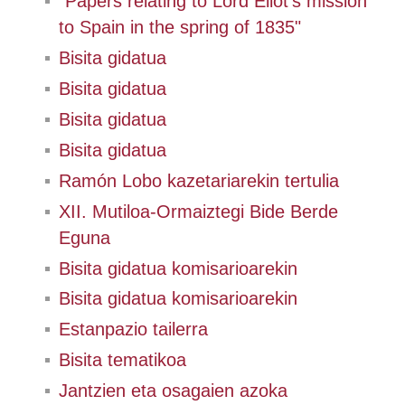
"Papers relating to Lord Eliot's mission
to Spain in the spring of 1835"
Bisita gidatua
Bisita gidatua
Bisita gidatua
Bisita gidatua
Ramón Lobo kazetariarekin tertulia
XII. Mutiloa-Ormaiztegi Bide Berde
Eguna
Bisita gidatua komisarioarekin
Bisita gidatua komisarioarekin
Estanpazio tailerra
Bisita tematikoa
Jantzien eta osagaien azoka