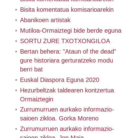
Bisita komentatua komisarioarekin
Abanikoen artistak
Mutiloa-Ormaiztegi bide berde eguna
SORTU ZURE TXOTXONGILOA
Bertan behera: "Ataun of the dead"
gure historiara gerturatzeko modu
berri bat
Euskal Diaspora Eguna 2020
Hezurbeltzak taldearen kontzertua
Ormaiztegin
Zurrumurruen aurkako informazio-
saioen zikloa. Gorka Moreno
Zurrumurruen aurkako informazio-
saioen zikloa. Jon Maia