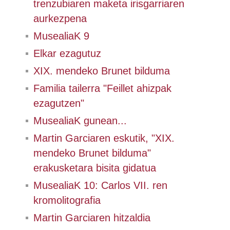
trenzubiaren maketa irisgarriaren
aurkezpena
MusealiaK 9
Elkar ezagutuz
XIX. mendeko Brunet bilduma
Familia tailerra "Feillet ahizpak
ezagutzen"
MusealiaK gunean...
Martin Garciaren eskutik, "XIX.
mendeko Brunet bilduma"
erakusketara bisita gidatua
MusealiaK 10: Carlos VII. ren
kromolitografia
Martin Garciaren hitzaldia