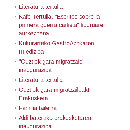
Literatura tertulia
Kafe-Tertulia. “Escritos sobre la
primera guerra carlista” liburuaren
aurkezpena
Kulturarteko GastroAzokaren
III.edizioa
"Guztiok gara migratzaie"
inaugurazioa
Literatura tertulia
Guztiok gara migratzaileak!
Erakusketa
Familia tailerra
Aldi baterako erakusketaren
inaugurazioa