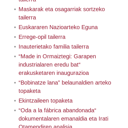
Maskarak eta osagarriak sortzeko
tailerra
Euskararen Nazioarteko Eguna
Errege-opil tailerra
Inauterietako familia tailerra
“Made in Ormaiztegi: Garapen
industrialaren eredu bat“
erakusketaren inaugurazioa
“Bobinatze lana” belaunaldien arteko
topaketa
Ekintzaileen topaketa
“Oda a la fábrica abandonada“
dokumentalaren emanaldia eta Irati
Otamendiren analisia