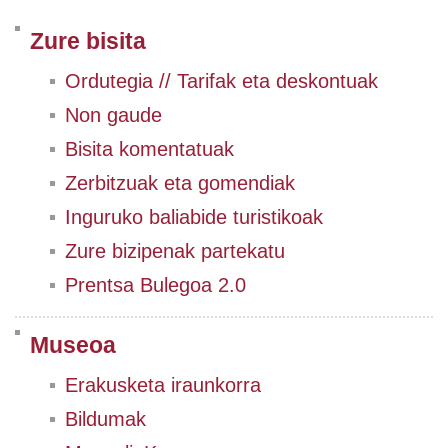
Zure bisita
Ordutegia // Tarifak eta deskontuak
Non gaude
Bisita komentatuak
Zerbitzuak eta gomendiak
Inguruko baliabide turistikoak
Zure bizipenak partekatu
Prentsa Bulegoa 2.0
Museoa
Erakusketa iraunkorra
Bildumak