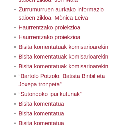
Zurrumurruen aurkako informazio-
saioen zikloa. Mònica Leiva
Haurrentzako proiekzioa
Haurrentzako proiekzioa
Bisita komentatuak komisarioarekin
Bisita komentatuak komisarioarekin
Bisita komentatuak komisarioarekin
“Bartolo Potzolo, Batista Biribil eta
Joxepa tronpeta”
“Sutondoko ipui kutunak”
Bisita komentatua
Bisita komentatua
Bisita komentatua