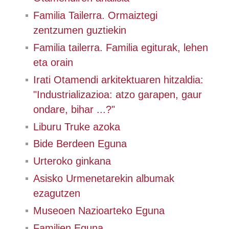
Familia Tailerra. Ormaiztegi
zentzumen guztiekin
Familia tailerra. Familia egiturak, lehen
eta orain
Irati Otamendi arkitektuaren hitzaldia:
"Industrializazioa: atzo garapen, gaur
ondare, bihar ...?"
Liburu Truke azoka
Bide Berdeen Eguna
Urteroko ginkana
Asisko Urmenetarekin albumak
ezagutzen
Museoen Nazioarteko Eguna
Familien Eguna