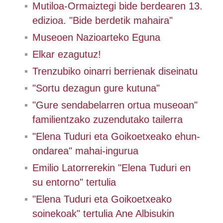
Mutiloa-Ormaiztegi bide berdearen 13.
edizioa. "Bide berdetik mahaira"
Museoen Nazioarteko Eguna
Elkar ezagutuz!
Trenzubiko oinarri berrienak diseinatu
"Sortu dezagun gure kutuna"
"Gure sendabelarren ortua museoan"
familientzako zuzendutako tailerra
"Elena Tuduri eta Goikoetxeako ehun-
ondarea" mahai-ingurua
Emilio Latorrerekin "Elena Tuduri en
su entorno" tertulia
"Elena Tuduri eta Goikoetxeako
soinekoak" tertulia Ane Albisukin