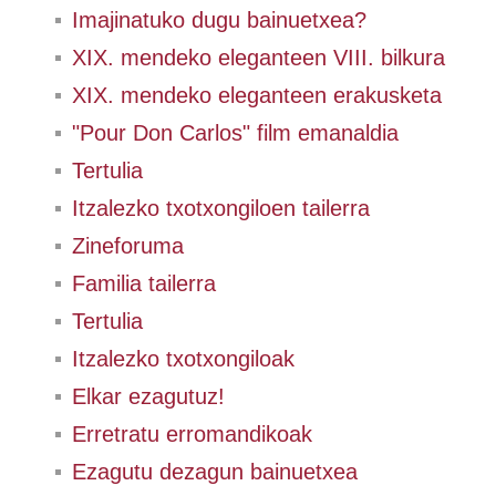
Imajinatuko dugu bainuetxea?
XIX. mendeko eleganteen VIII. bilkura
XIX. mendeko eleganteen erakusketa
"Pour Don Carlos" film emanaldia
Tertulia
Itzalezko txotxongiloen tailerra
Zineforuma
Familia tailerra
Tertulia
Itzalezko txotxongiloak
Elkar ezagutuz!
Erretratu erromandikoak
Ezagutu dezagun bainuetxea