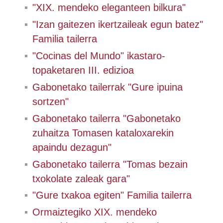
"XIX. mendeko eleganteen bilkura"
"Izan gaitezen ikertzaileak egun batez"
Familia tailerra
"Cocinas del Mundo" ikastaro-
topaketaren III. edizioa
Gabonetako tailerrak "Gure ipuina
sortzen"
Gabonetako tailerra "Gabonetako
zuhaitza Tomasen kataloxarekin
apaindu dezagun"
Gabonetako tailerra "Tomas bezain
txokolate zaleak gara"
"Gure txakoa egiten" Familia tailerra
Ormaiztegiko XIX. mendeko