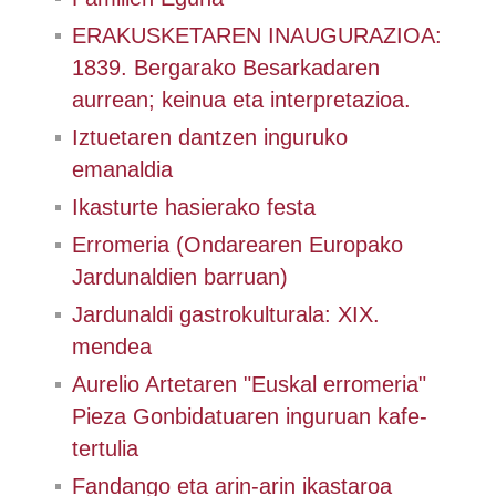
ERAKUSKETAREN INAUGURAZIOA:
1839. Bergarako Besarkadaren
aurrean; keinua eta interpretazioa.
Iztuetaren dantzen inguruko
emanaldia
Ikasturte hasierako festa
Erromeria (Ondarearen Europako
Jardunaldien barruan)
Jardunaldi gastrokulturala: XIX.
mendea
Aurelio Artetaren "Euskal erromeria"
Pieza Gonbidatuaren inguruan kafe-
tertulia
Fandango eta arin-arin ikastaroa