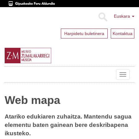
Euskara
Harpidetu buletinera
Kontaktua
Toggle
navigat
Web mapa
Atariko edukiaren zuhaitza. Mantendu sagua
elementu baten gainean bere deskribapena
ikusteko.