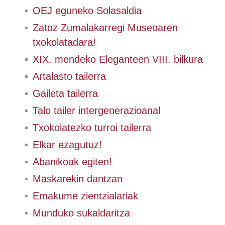
OEJ eguneko Solasaldia
Zatoz Zumalakarregi Museoaren
txokolatadara!
XIX. mendeko Eleganteen VIII. bilkura
Artalasto tailerra
Gaileta tailerra
Talo tailer intergenerazioanal
Txokolatezko turroi tailerra
Elkar ezagutuz!
Abanikoak egiten!
Maskarekin dantzan
Emakume zientzialariak
Munduko sukaldaritza