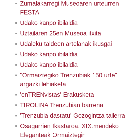
Zumalakarregi Museoaren urteurren
FESTA
Udako kanpo ibilaldia
Uztailaren 25en Museoa itxita
Udaleku taldeen artelanak ikusgai
Udako kanpo ibilaldia
Udako kanpo ibilaldia
"Ormaiztegiko Trenzubiak 150 urte"
argazki lehiaketa
'enTRENvistas' Erakusketa
TIROLINA Trenzubian barrena
'Trenzubia dastatu' Gozogintza tailerra
Osagarrien Ikastaroa. XIX.mendeko
Eleganteak Ormaiztegin