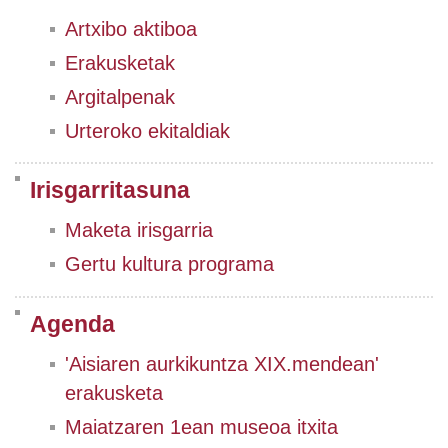
Artxibo aktiboa
Erakusketak
Argitalpenak
Urteroko ekitaldiak
Irisgarritasuna
Maketa irisgarria
Gertu kultura programa
Agenda
'Aisiaren aurkikuntza XIX.mendean'
erakusketa
Maiatzaren 1ean museoa itxita