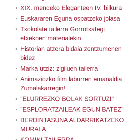
XIX. mendeko Eleganteen IV. bilkura
Euskararen Eguna ospatzeko jolasa
Txokolate tailerra Gorrotxategi
etxekoen materialekin
Historian atzera bidaia zentzumenen
bidez
Marka utziz: zigiluen tailerra
Animaziozko film laburren emanaldia
Zumalakarregin!
"ELURREZKO BOLAK SORTUZ!"
"ESPLORATZAILEAK EGUN BATEZ"
BERDINTASUNA ALDARRIKATZEKO
MURALA
KOMIKI TAILERRA