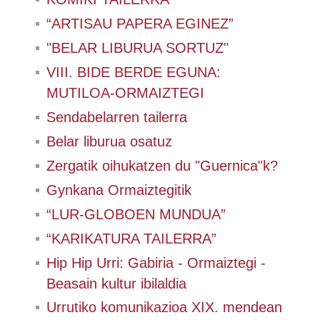
“ARTISAU PAPERA EGINEZ”
"BELAR LIBURUA SORTUZ"
VIII. BIDE BERDE EGUNA:
MUTILOA-ORMAIZTEGI
Sendabelarren tailerra
Belar liburua osatuz
Zergatik oihukatzen du "Guernica"k?
Gynkana Ormaiztegitik
“LUR-GLOBOEN MUNDUA”
“KARIKATURA TAILERRA”
Hip Hip Urri: Gabiria - Ormaiztegi -
Beasain kultur ibilaldia
Urrutiko komunikazioa XIX. mendean