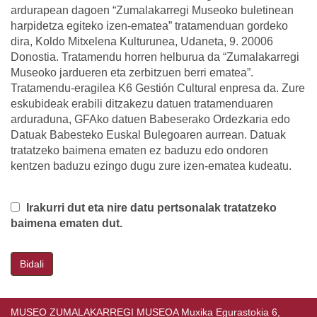
ardurapean dagoen “Zumalakarregi Museoko buletinean
harpidetza egiteko izen-ematea” tratamenduan gordeko
dira, Koldo Mitxelena Kulturunea, Udaneta, 9. 20006
Donostia. Tratamendu horren helburua da “Zumalakarregi
Museoko jardueren eta zerbitzuen berri ematea”.
Tratamendu-eragilea K6 Gestión Cultural enpresa da. Zure
eskubideak erabili ditzakezu datuen tratamenduaren
arduraduna, GFAko datuen Babeserako Ordezkaria edo
Datuak Babesteko Euskal Bulegoaren aurrean. Datuak
tratatzeko baimena ematen ez baduzu edo ondoren
kentzen baduzu ezingo dugu zure izen-ematea kudeatu.
Irakurri dut eta nire datu pertsonalak tratatzeko
baimena ematen dut.
Bidali
MUSEO ZUMALAKARREGI MUSEOA Muxika Egurastokia 6,