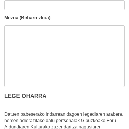
Mezua (Beharrezkoa)
LEGE OHARRA
Datuen babeserako indarrean dagoen legediaren arabera,
hemen adierazitako datu pertsonalak Gipuzkoako Foru
Aldundiaren Kulturako zuzendaritza nagusiaren