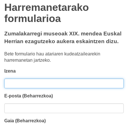
Harremanetarako
formularioa
Zumalakarregi museoak XIX. mendea Euskal
Herrian ezagutzeko aukera eskaintzen dizu.
Bete formulario hau atariaren kudeatzailearekin
harremanetan jartzeko.
Izena
E-posta (Beharrezkoa)
Gaia (Beharrezkoa)