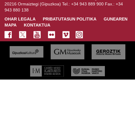
20216 Ormaiztegi (Gipuzkoa) Tel.: +34 943 889 900 Fax.: +34
943 880 138
OHAR LEGALA
PRIBATUTASUN POLITIKA
GUNEAREN
MAPA
KONTAKTUA