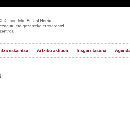
XIX. mendeko Euskal Herria
ezagutu eta gozatzeko erreferentzi
zentroa
tza eskaintza
Artxibo aktiboa
Irisgarritasuna
Agend
a