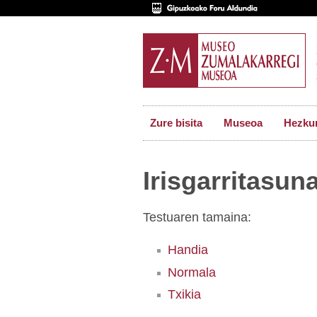
Zure bisita
Museoa
Hezkun
Irisgarritasun
Testuaren tamaina:
Handia
Normala
Txikia