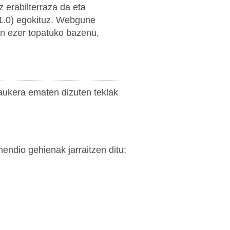
z erabilterraza da eta
.0) egokituz. Webgune
en ezer topatuko bazenu,
aukera ematen dizuten teklak
ndio gehienak jarraitzen ditu: