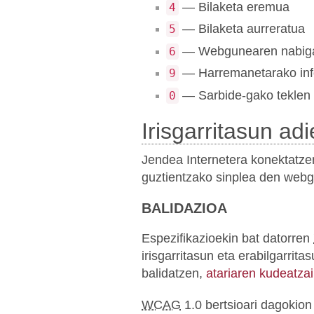
— Bilaketa eremua
4
— Bilaketa aurreratua
5
— Webgunearen nabiga
6
— Harremanetarako inf
9
— Sarbide-gako teklen
0
Irisgarritasun ad
Jendea Internetera konektatze
guztientzako sinplea den webg
BALIDAZIOA
Espezifikazioekin bat datorren
irisgarritasun eta erabilgarri
balidatzen,
atariaren kudeatzai
WCAG
1.0 bertsioari dagokion