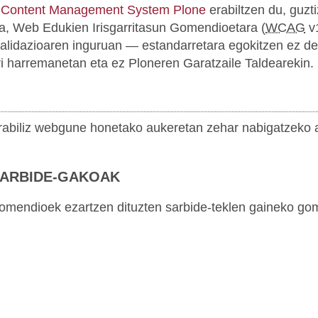
 Content Management System Plone
erabiltzen du, guzti
 da, Web Edukien Irisgarritasun Gomendioetara (
WCAG
v1
balidazioaren inguruan — estandarretara egokitzen ez d
rri harremanetan eta ez Ploneren Garatzaile Taldearekin.
 erabiliz webgune honetako aukeretan zehar nabigatzeko 
SARBIDE-GAKOAK
endioek ezartzen dituzten sarbide-teklen gaineko gome