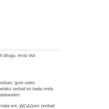
 ditugu, erraz eta
oduan, gure ustez
onetako zerbait ez bada ondo
aldearekin.
. Hala ere,
WCAG
ren zenbait