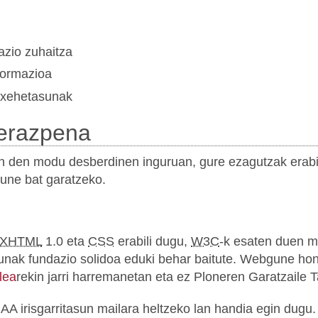
zio zuhaitza
ormazioa
 xehetasunak
ierazpena
n den modu desberdinen inguruan, gure ezagutzak erabili
une bat garatzeko.
XHTML
1.0 eta
CSS
erabili dugu,
W3C
-k esaten duen m
tasunak fundazio solidoa eduki behar baitute. Webgune h
lea
rekin jarri harremanetan eta ez Ploneren Garatzaile T
 AA irisgarritasun mailara heltzeko lan handia egin dugu