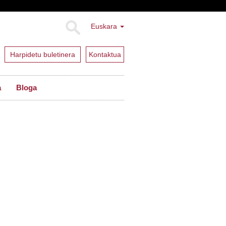
Euskara
Harpidetu buletinera
Kontaktua
a
Bloga