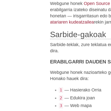
Webgune honek
Open Source
erabilgarria izateko diseinatu
honetan — irisgarritasun edo 
atariaren kudeatzailea
rekin ja
Sarbide-gakoak
Sarbide-teklak, zure teklatua
dira.
ERABILGARRI DAUDEN 
Webgune honek nazioarteko gom
Honako hauek dira:
— Hasierako Orria
1
— Edukira joan
2
— Web mapa
3