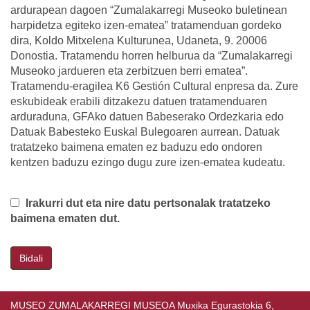
ardurapean dagoen “Zumalakarregi Museoko buletinean
harpidetza egiteko izen-ematea” tratamenduan gordeko
dira, Koldo Mitxelena Kulturunea, Udaneta, 9. 20006
Donostia. Tratamendu horren helburua da “Zumalakarregi
Museoko jardueren eta zerbitzuen berri ematea”.
Tratamendu-eragilea K6 Gestión Cultural enpresa da. Zure
eskubideak erabili ditzakezu datuen tratamenduaren
arduraduna, GFAko datuen Babeserako Ordezkaria edo
Datuak Babesteko Euskal Bulegoaren aurrean. Datuak
tratatzeko baimena ematen ez baduzu edo ondoren
kentzen baduzu ezingo dugu zure izen-ematea kudeatu.
Irakurri dut eta nire datu pertsonalak tratatzeko
baimena ematen dut.
Bidali
MUSEO ZUMALAKARREGI MUSEOA Muxika Egurastokia 6,