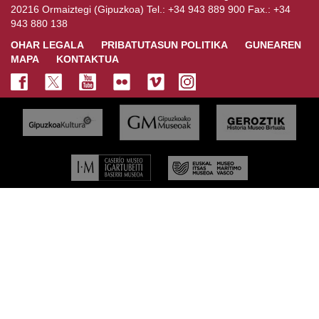
20216 Ormaiztegi (Gipuzkoa) Tel.: +34 943 889 900 Fax.: +34
943 880 138
OHAR LEGALA
PRIBATUTASUN POLITIKA
GUNEAREN
MAPA
KONTAKTUA