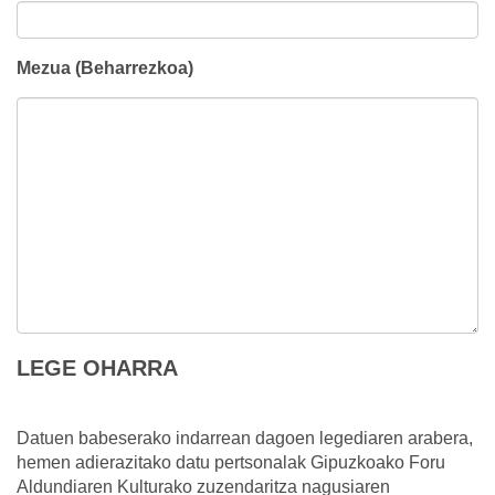
Mezua (Beharrezkoa)
LEGE OHARRA
Datuen babeserako indarrean dagoen legediaren arabera,
hemen adierazitako datu pertsonalak Gipuzkoako Foru
Aldundiaren Kulturako zuzendaritza nagusiaren