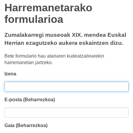
Harremanetarako
formularioa
Zumalakarregi museoak XIX. mendea Euskal
Herrian ezagutzeko aukera eskaintzen dizu.
Bete formulario hau atariaren kudeatzailearekin
harremanetan jartzeko.
Izena
E-posta (Beharrezkoa)
Gaia (Beharrezkoa)