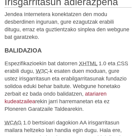
Irisgarritasun adierazpena
Jendea Internetera konektatzen den modu
desberdinen inguruan, gure ezagutzak erabili
ditugu, erraz eta guztientzako sinplea den webgune
bat garatzeko.
BALIDAZIOA
Espezifikazioekin bat datorren
XHTML
1.0 eta
CSS
erabili dugu,
W3C
-k esaten duen moduan, gure
ustez irisgarritasun eta erabilgarritasunak fundazio
solidoa eduki behar baitute. Webgune honetako
zerbait ez bada ondo balidatzen,
atariaren
kudeatzailea
rekin jarri harremanetan eta ez
Ploneren Garatzaile Taldearekin.
WCAG
1.0 bertsioari dagokion AA irisgarritasun
mailara heltzeko lan handia egin dugu. Hala ere,