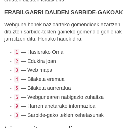
ERABILGARRI DAUDEN SARBIDE-GAKOAK
Webgune honek nazioarteko gomendioek ezartzen
dituzten sarbide-teklen gaineko gomendio gehienak
jarraitzen ditu: Honako hauek dira:
— Hasierako Orria
1
— Edukira joan
2
— Web mapa
3
— Bilaketa eremua
4
— Bilaketa aurreratua
5
— Webgunearen nabigazio zuhaitza
6
— Harremanetarako informazioa
9
— Sarbide-gako teklen xehetasunak
0