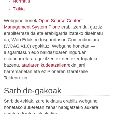
Normala
Txikia
Webgune honek
Open Source Content
Management System Plone
erabiltzen du, guztiz
erabilterraza da eta erabilgarria izateko diseinatu
da, Web Edukien Irisgarritasun Gomendioetara
(
WCAG
v1.0) egokituz. Webgune honetan —
irisgarritasun edo balidazioaren inguruan —
estandarretara egokitzen ez den ezer topatuko
bazenu,
atariaren kudeatzailea
rekin jarri
harremanetan eta ez Ploneren Garatzaile
Taldearekin.
Sarbide-gakoak
Sarbide-teklak, zure teklatua erabiliz webgune
honetako aukeretan zehar nabigatzeko aukera
ematen dizuten teklak dira.