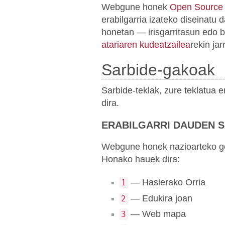
Webgune honek
Open Source
erabilgarria izateko diseinatu
honetan — irisgarritasun edo 
atariaren kudeatzailea
rekin ja
Sarbide-gakoak
Sarbide-teklak, zure teklatua
dira.
ERABILGARRI DAUDEN 
Webgune honek nazioarteko gom
Honako hauek dira:
— Hasierako Orria
1
— Edukira joan
2
— Web mapa
3