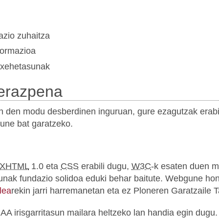
zio zuhaitza
ormazioa
 xehetasunak
ierazpena
n den modu desberdinen inguruan, gure ezagutzak erabili
une bat garatzeko.
XHTML
1.0 eta
CSS
erabili dugu,
W3C
-k esaten duen m
tasunak fundazio solidoa eduki behar baitute. Webgune h
lea
rekin jarri harremanetan eta ez Ploneren Garatzaile T
 AA irisgarritasun mailara heltzeko lan handia egin dugu