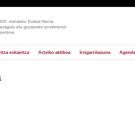
XIX. mendeko Euskal Herria
ezagutu eta gozatzeko erreferentzi
zentroa
tza eskaintza
Artxibo aktiboa
Irisgarritasuna
Agend
a