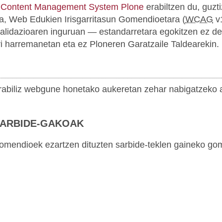
 Content Management System Plone
erabiltzen du, guzti
 da, Web Edukien Irisgarritasun Gomendioetara (
WCAG
v1
balidazioaren inguruan — estandarretara egokitzen ez d
rri harremanetan eta ez Ploneren Garatzaile Taldearekin.
 erabiliz webgune honetako aukeretan zehar nabigatzeko 
SARBIDE-GAKOAK
endioek ezartzen dituzten sarbide-teklen gaineko gome