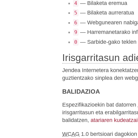
— Bilaketa eremua
4
— Bilaketa aurreratua
5
— Webgunearen nabiga
6
— Harremanetarako inf
9
— Sarbide-gako teklen
0
Irisgarritasun ad
Jendea Internetera konektatze
guztientzako sinplea den webg
BALIDAZIOA
Espezifikazioekin bat datorren
irisgarritasun eta erabilgarri
balidatzen,
atariaren kudeatzai
WCAG
1.0 bertsioari dagokion