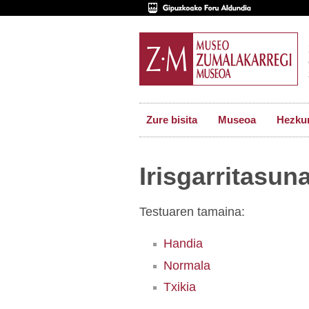
Zure bisita
Museoa
Hezkun
Irisgarritasun
Testuaren tamaina:
Handia
Normala
Txikia