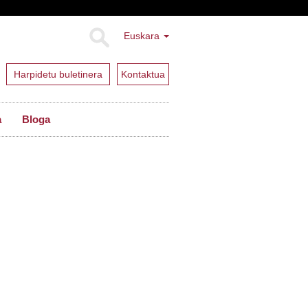
Euskara
Harpidetu buletinera
Kontaktua
a
Bloga