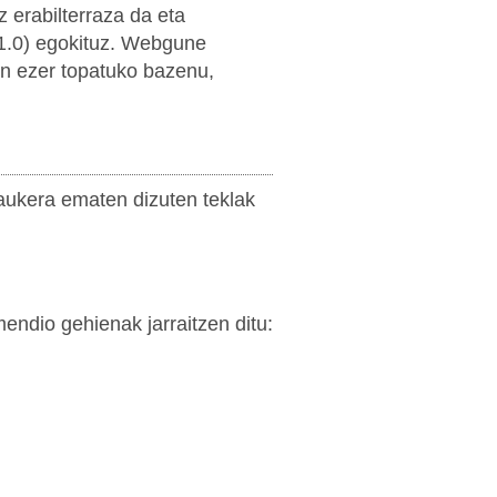
z erabilterraza da eta
.0) egokituz. Webgune
en ezer topatuko bazenu,
aukera ematen dizuten teklak
ndio gehienak jarraitzen ditu: