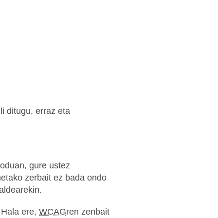
 ditugu, erraz eta
oduan, gure ustez
onetako zerbait ez bada ondo
aldearekin.
. Hala ere,
WCAG
ren zenbait