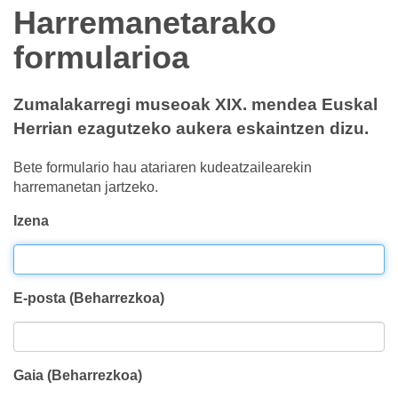
Harremanetarako
formularioa
Zumalakarregi museoak XIX. mendea Euskal
Herrian ezagutzeko aukera eskaintzen dizu.
Bete formulario hau atariaren kudeatzailearekin
harremanetan jartzeko.
Izena
E-posta (Beharrezkoa)
Gaia (Beharrezkoa)