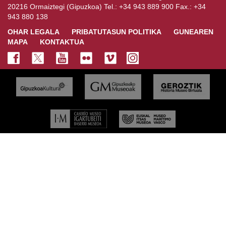
20216 Ormaiztegi (Gipuzkoa) Tel.: +34 943 889 900 Fax.: +34
943 880 138
OHAR LEGALA
PRIBATUTASUN POLITIKA
GUNEAREN
MAPA
KONTAKTUA