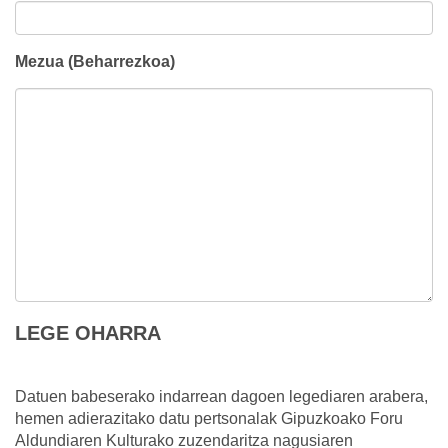
Mezua (Beharrezkoa)
LEGE OHARRA
Datuen babeserako indarrean dagoen legediaren arabera,
hemen adierazitako datu pertsonalak Gipuzkoako Foru
Aldundiaren Kulturako zuzendaritza nagusiaren