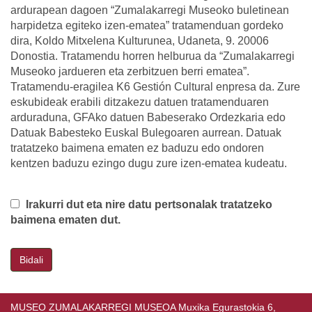
ardurapean dagoen “Zumalakarregi Museoko buletinean
harpidetza egiteko izen-ematea” tratamenduan gordeko
dira, Koldo Mitxelena Kulturunea, Udaneta, 9. 20006
Donostia. Tratamendu horren helburua da “Zumalakarregi
Museoko jardueren eta zerbitzuen berri ematea”.
Tratamendu-eragilea K6 Gestión Cultural enpresa da. Zure
eskubideak erabili ditzakezu datuen tratamenduaren
arduraduna, GFAko datuen Babeserako Ordezkaria edo
Datuak Babesteko Euskal Bulegoaren aurrean. Datuak
tratatzeko baimena ematen ez baduzu edo ondoren
kentzen baduzu ezingo dugu zure izen-ematea kudeatu.
Irakurri dut eta nire datu pertsonalak tratatzeko
baimena ematen dut.
Bidali
MUSEO ZUMALAKARREGI MUSEOA Muxika Egurastokia 6,