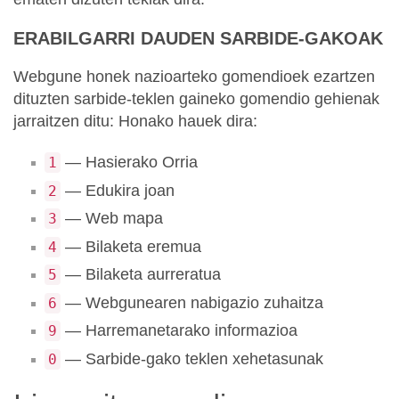
ERABILGARRI DAUDEN SARBIDE-GAKOAK
Webgune honek nazioarteko gomendioek ezartzen
dituzten sarbide-teklen gaineko gomendio gehienak
jarraitzen ditu: Honako hauek dira:
— Hasierako Orria
1
— Edukira joan
2
— Web mapa
3
— Bilaketa eremua
4
— Bilaketa aurreratua
5
— Webgunearen nabigazio zuhaitza
6
— Harremanetarako informazioa
9
— Sarbide-gako teklen xehetasunak
0