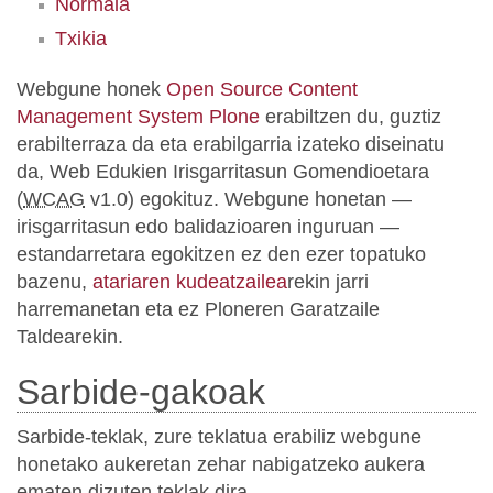
Normala
Txikia
Webgune honek
Open Source Content
Management System Plone
erabiltzen du, guztiz
erabilterraza da eta erabilgarria izateko diseinatu
da, Web Edukien Irisgarritasun Gomendioetara
(
WCAG
v1.0) egokituz. Webgune honetan —
irisgarritasun edo balidazioaren inguruan —
estandarretara egokitzen ez den ezer topatuko
bazenu,
atariaren kudeatzailea
rekin jarri
harremanetan eta ez Ploneren Garatzaile
Taldearekin.
Sarbide-gakoak
Sarbide-teklak, zure teklatua erabiliz webgune
honetako aukeretan zehar nabigatzeko aukera
ematen dizuten teklak dira.