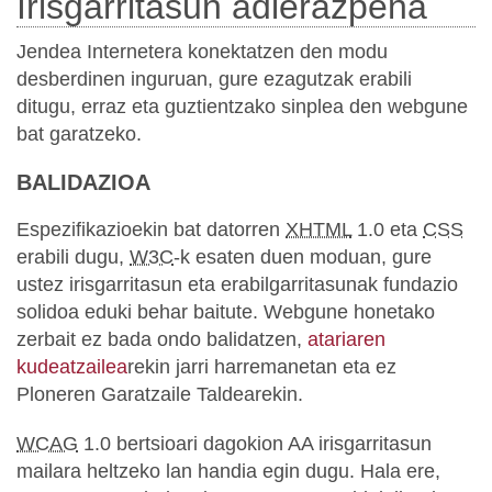
Irisgarritasun adierazpena
Jendea Internetera konektatzen den modu
desberdinen inguruan, gure ezagutzak erabili
ditugu, erraz eta guztientzako sinplea den webgune
bat garatzeko.
BALIDAZIOA
Espezifikazioekin bat datorren
XHTML
1.0 eta
CSS
erabili dugu,
W3C
-k esaten duen moduan, gure
ustez irisgarritasun eta erabilgarritasunak fundazio
solidoa eduki behar baitute. Webgune honetako
zerbait ez bada ondo balidatzen,
atariaren
kudeatzailea
rekin jarri harremanetan eta ez
Ploneren Garatzaile Taldearekin.
WCAG
1.0 bertsioari dagokion AA irisgarritasun
mailara heltzeko lan handia egin dugu. Hala ere,