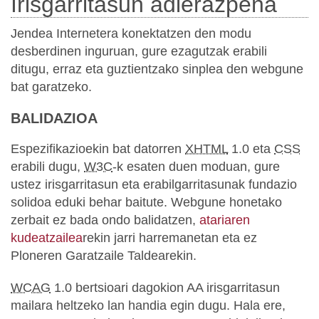
Irisgarritasun adierazpena
Jendea Internetera konektatzen den modu
desberdinen inguruan, gure ezagutzak erabili
ditugu, erraz eta guztientzako sinplea den webgune
bat garatzeko.
BALIDAZIOA
Espezifikazioekin bat datorren
XHTML
1.0 eta
CSS
erabili dugu,
W3C
-k esaten duen moduan, gure
ustez irisgarritasun eta erabilgarritasunak fundazio
solidoa eduki behar baitute. Webgune honetako
zerbait ez bada ondo balidatzen,
atariaren
kudeatzailea
rekin jarri harremanetan eta ez
Ploneren Garatzaile Taldearekin.
WCAG
1.0 bertsioari dagokion AA irisgarritasun
mailara heltzeko lan handia egin dugu. Hala ere,