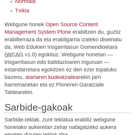
Normala
Txikia
Webgune honek
Open Source Content
Management System Plone
erabiltzen du, guztiz
erabilterraza da eta erabilgarria izateko diseinatu
da, Web Edukien Irisgarritasun Gomendioetara
(
WCAG
v1.0) egokituz. Webgune honetan —
irisgarritasun edo balidazioaren inguruan —
estandarretara egokitzen ez den ezer topatuko
bazenu,
atariaren kudeatzailea
rekin jarri
harremanetan eta ez Ploneren Garatzaile
Taldearekin.
Sarbide-gakoak
Sarbide-teklak, zure teklatua erabiliz webgune
honetako aukeretan zehar nabigatzeko aukera
ematen dizuten teklak dira.