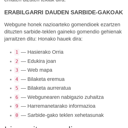
ERABILGARRI DAUDEN SARBIDE-GAKOAK
Webgune honek nazioarteko gomendioek ezartzen
dituzten sarbide-teklen gaineko gomendio gehienak
jarraitzen ditu: Honako hauek dira:
— Hasierako Orria
1
— Edukira joan
2
— Web mapa
3
— Bilaketa eremua
4
— Bilaketa aurreratua
5
— Webgunearen nabigazio zuhaitza
6
— Harremanetarako informazioa
9
— Sarbide-gako teklen xehetasunak
0