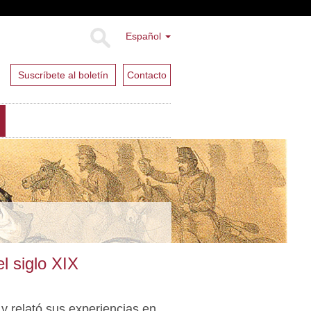
Español
Suscríbete al boletín
Contacto
l siglo XIX
 y relató sus experiencias en